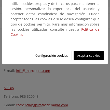
utiliza cookies propias y de terceros para mantener la
sesión, personalizar la experiencia del usuario y
obtener datos estadísticos de navegación. Puede
aceptar todas las cookies o si lo desea configurar qué
Servicios de transporte
tipo de cookies permitir. Para más información sobre
las cookies utilizadas consulte nuestra
Política de
Cookies
Servicios de transporte regular a Illas Cíes - 2013
(Semana
Santa, fines de semana de Mayo y temporada estival (Junio a
Septiembre).
MAR DE ONS
Configuración cookies
Aceptar cookies
Teléfono: 986 225272
E-mail:
info@mardeons.com
NABIA
Teléfono: 986 320048
E-mail:
comercial@piratasdenabia.com