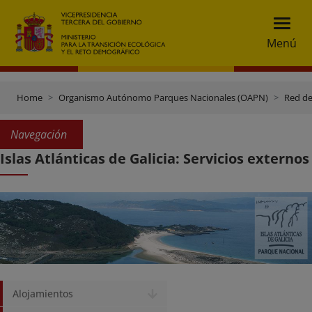
Menú
Home
Organismo Autónomo Parques Nacionales (OAPN)
Red de
Navegación
Islas Atlánticas de Galicia: Servicios externos
Alojamientos