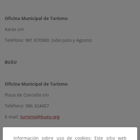
Oficina Municipal de Turismo
Xarás s/n
Teléfono: 981 870980. (sólo Julio y Agosto)
BUEU
Oficina Municipal de Turismo
Plaza de Concello s/n
Teléfono: 986 324457
E-mail:
turismo@bueu.org
Información sobre uso de cookies: Este sitio web