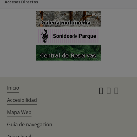
Accesos Directos
Inicio
Instagr
Twitte
Fac
Accesibilidad
Mapa Web
Guía de navegación
Aviso legal