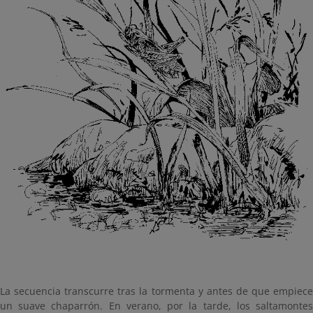
La secuencia transcurre tras la tormenta y antes de que empiece
un suave chaparrón. En verano, por la tarde, los saltamontes