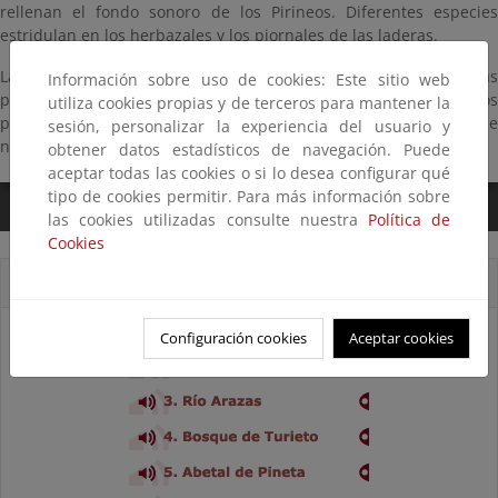
rellenan el fondo sonoro de los Pirineos. Diferentes especies
estridulan en los herbazales y los piornales de las laderas.
Las mismas hierbas que comparten con otros habitantes de las
Información sobre uso de cookies: Este sitio web
praderas. Junto a un abrevadero, sestea el ganado que sube a los
utiliza cookies propias y de terceros para mantener la
pastos más altos, lejos de los tábanos y en busca del frescor que
sesión, personalizar la experiencia del usuario y
no encuentra en los valles.
obtener datos estadísticos de navegación. Puede
aceptar todas las cookies o si lo desea configurar qué
tipo de cookies permitir. Para más información sobre
0:00
/
2:26
las cookies utilizadas consulte nuestra
Política de
Cookies
Cortes sonoros
Configuración cookies
Aceptar cookies