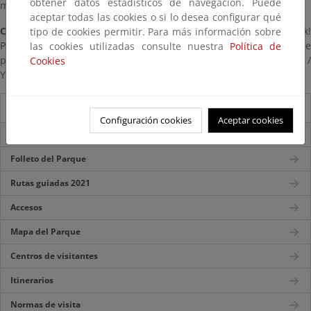
obtener datos estadísticos de navegación. Puede
montaña.
aceptar todas las cookies o si lo desea configurar qué
Caution notes:
Pay attention in "Llaguiellu" site on your way back!
tipo de cookies permitir. Para más información sobre
Pay special attention to the paint marks / Snow can block the
las cookies utilizadas consulte nuestra
Política de
passage, especially in high zones / With fog don´t start walking /
Cookies
You must carry water / Always wear mountain shoes.
Guía del visitante
Configuración cookies
Aceptar cookies
Guía del Parque
Folleto del Parque
Rutas guiadas 2021
Accesos
Mapa del Parque
Centros de visitantes
Itinerarios
Normas de visita