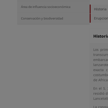
Área de influencia socioeconómica
Historia
Erupcion
Conservación y biodiversidad
Histori
Los prim
transcur
embarcac
lanzarot
exacta c
costumbr
de Africa
En el S.
residió 
Lancelott
La conqu