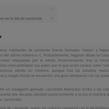
es en la Isla de Lanzarote
a
eros habitantes de Lanzarote fueron llamados "majos" y llegar
so del último milenio a. C. Probablemente, llegaron desde la Costa
iones empujadas por el viento. Posteriormente, tras la introd
eños intercambiaban sus pieles por lo que se les conoce como "co
ontinua siendo un misterio, aunque tras los estudios reali
es y rasgos físicos se encuentra una gran semejanza con los pueb
.
 XIV un navegante genovés, Lancelotto Mallocello arribó a las co
durante dos décadas dándole posteriormente a la isla el nombre p
o- Lanzarote).
ista de Lanzarote, según las crónicas comienza con el desembar