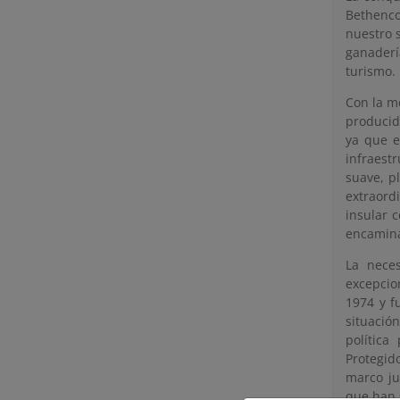
Bethenco
nuestro s
ganaderí
turismo.
Con la me
producid
ya que e
infraestr
suave, p
extraord
insular 
encamina
La neces
excepcio
1974 y f
situació
política
Protegid
marco ju
que han s