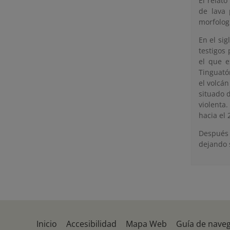
El relato
de lava 
morfologí
En el si
testigos
el que e
Tinguatón
el volcá
situado 
violenta.
hacia el
Después 
dejando 
Inicio
Accesibilidad
Mapa Web
Guía de nave