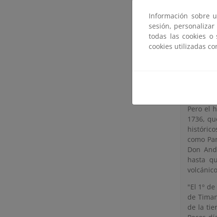
Como ór
Información sobre u
represen
sesión, personalizar
Comunida
todas las cookies o
cookies utilizadas c
Erupcio
Pero el 
1736, qu
históric
como Par
Don Andr
hasta qu
volcánic
"El 1º de
de Timan
de la ti