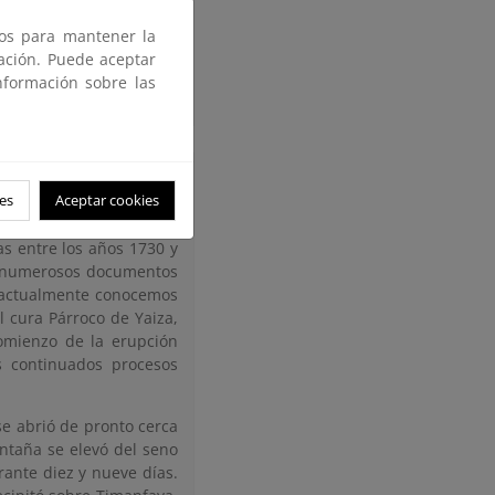
arque en el que están
ros para mantener la
l del Estado, Cabildo,
gación. Puede aceptar
acionistas, etc.)
nformación sobre las
es
Aceptar cookies
as entre los años 1730 y
ten numerosos documentos
e actualmente conocemos
 cura Párroco de Yaiza,
omienzo de la erupción
s continuados procesos
 se abrió de pronto cerca
ntaña se elevó del seno
rante diez y nueve días.