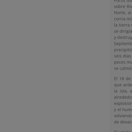
Pocos dí
sobre Ro
Norte, a
corría m
la tierra
se dirig
y destruy
Septiemb
precipit
seis día
peces mue
se calmó
El 18 de
que arde
la isla,
alrededo
explosio
y el hum
volviend
de devast