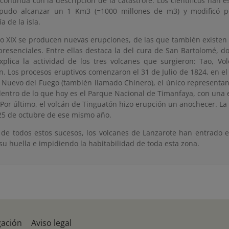
 continúa con la descripción de la catástrofe. Los científicos han
pudo alcanzar un 1 Km3 (=1000 millones de m3) y modificó p
a de la isla.
glo XIX se producen nuevas erupciones, de las que también existe
 presenciales. Entre ellas destaca la del cura de San Bartolomé, 
xplica la actividad de los tres volcanes que surgieron: Tao, V
. Los procesos eruptivos comenzaron el 31 de Julio de 1824, en el 
n Nuevo del Fuego (también llamado Chinero), el único representan
dentro de lo que hoy es el Parque Nacional de Timanfaya, con una
 Por último, el volcán de Tinguatón hizo erupción un anochecer. La
 25 de octubre de ese mismo año.
de todos estos sucesos, los volcanes de Lanzarote han entrado 
su huella e impidiendo la habitabilidad de toda esta zona.
gación
Aviso legal