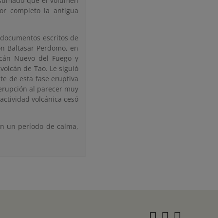
 estimado que el volumen
or completo la antigua
n documentos escritos de
don Baltasar Perdomo, en
olcán Nuevo del Fuego y
volcán de Tao. Le siguió
te de esta fase eruptiva
 erupción al parecer muy
 actividad volcánica cesó
en un período de calma,
Instagra
Twitter
Face