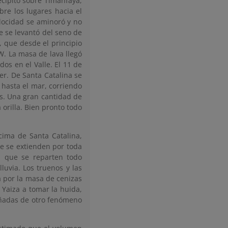
cipitó sobre Timanfaya,
re los lugares hacia el
elocidad se aminoró y no
e se levantó del seno de
a, que desde el principio
W. La masa de lava llegó
dos en el Valle. El 11 de
er. De Santa Catalina se
 hasta el mar, corriendo
s. Una gran cantidad de
orilla. Bien pronto todo
ima de Santa Catalina,
e se extienden por toda
s que se reparten todo
luvia. Los truenos y las
 por la masa de cenizas
 Yaiza a tomar la huida,
añadas de otro fenómeno