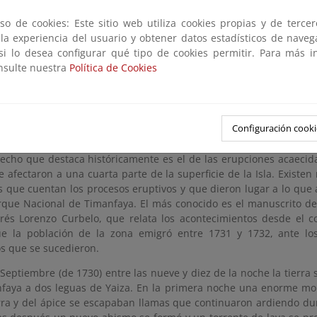
gano colaborador en la gestión se creó el Patronato del P
so de cookies: Este sitio web utiliza cookies propias y de terce
tados todos los sectores involucrados (Administración Genera
 la experiencia del usuario y obtener datos estadísticos de nave
d Autónoma, Ayuntamientos, Universidades, y Asociaciones conserv
 si lo desea configurar qué tipo de cookies permitir. Para más i
onsulte nuestra
Política de Cookies
nes en la Isla de Lanzarote
Configuración cooki
hecho que destaca históricamente es el de las erupciones acaecid
e afectaron a una cuarta parte de la superficie de la Isla. Exis
os que cuentan los procesos eruptivos y que dieron lugar a lo qu
que Nacional de Timanfaya. El más conocido es el manuscrito del
és Lorenzo Curbelo, que relata los acontecimientos desde el c
e la población de la zona emigró entre 1731 y 1732, ante lo
os que se sucedieron.
 Septiembre (de 1730) entre las nueve y diez de la noche la tierra
faya a dos leguas de Yaiza. En la primera noche una enorme mo
erra y del ápice se escapaban llamas que continuaron ardiendo du