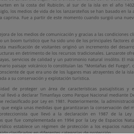
urten en la costa del Rubicón, al sur de la isla en el año 140
iglo, los medios de vida de los lanzaroteños se han basado en la a
a caprina. Fue a partir de este momento cuando surgió una nueva
jora de los medios de comunicación y gracias a las condiciones cli
o un boom turístico que ha sido uno de los principales factores de
sta masificación de visitantes originó un incremento del desarro
ucturas en detrimento de los recursos tradicionales. Lanzarote ofre
layas, servicios de calidad y un patrimonio natural insólito. El 
inario paisaje volcánico lo constituían las "Montañas del Fuego",
consciente de que era uno de los lugares mas atrayentes de la isl
da a su conservación y explotación turística.
idad de proteger un área de características paisajísticas y e
nal llevó a declarar Timanfaya como Parque Nacional mediante De
ue reclasificado por Ley en 1981. Posteriormente, la administrac
n que exigía unas medidas que garantizaran la conservación del m
 proteccionista que llevó a la declaración en 1987 de la Ley
os que fue complementada en 1994 por la Ley de Espacios Natur
rídico establece un régimen de protección a los espacios natur
ido clasificados en diferentes categorías de protección.