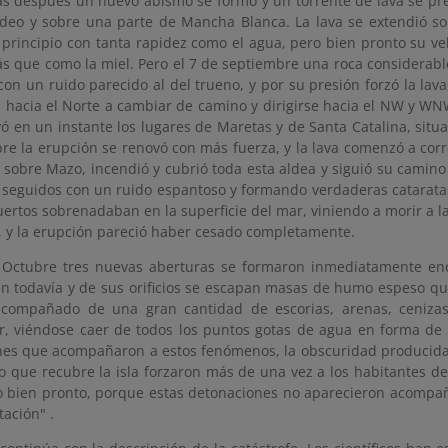
as después un nuevo abismo se formó y un torrente de lava se pre
deo y sobre una parte de Mancha Blanca. La lava se extendió sob
l principio con tanta rapidez como el agua, pero bien pronto su v
ás que como la miel. Pero el 7 de septiembre una roca considerabl
 con un ruido parecido al del trueno, y por su presión forzó la lav
ía hacia el Norte a cambiar de camino y dirigirse hacia el NW y WN
ó en un instante los lugares de Maretas y de Santa Catalina, situa
re la erupción se renovó con más fuerza, y la lava comenzó a corr
ó sobre Mazo, incendió y cubrió toda esta aldea y siguió su camino
s seguidos con un ruido espantoso y formando verdaderas catarata
rtos sobrenadaban en la superficie del mar, viniendo a morir a la 
, y la erupción pareció haber cesado completamente.
 Octubre tres nuevas aberturas se formaron inmediatamente enc
n todavía y de sus orificios se escapan masas de humo espeso qu
 acompañado de una gran cantidad de escorias, arenas, ceniza
r, viéndose caer de todos los puntos gotas de agua en forma de l
nes que acompañaron a estos fenómenos, la obscuridad producida
o que recubre la isla forzaron más de una vez a los habitantes de
o bien pronto, porque estas detonaciones no aparecieron acomp
ación" .