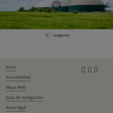
1
Imágenes
Inicio
Instagr
Twitte
Fac
Accesibilidad
Mapa Web
Guía de navegación
Aviso legal