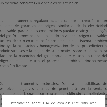
45 medidas concretas en cinco ejes de actuación:
1.
Instrumentos regulatorios. Se establece la creación de u
sistema de garantías de origen, similar al de la electricidad
renovable, para que los consumidores puedan distinguir el biogás
del gas fósil convencional, poniendo en valor su origen renovable;
un real decreto en tramitación contempla dicho sistema. También
incluye la agilización y homogeneización de los procedimientos
administrativos y la mejora de la normativa sobre residuos, para
facilitar la obtención del gas renovable y el uso posterior del
digerido resultante tras el proceso anaeróbico, principalmente
como fertilizante.
2.
Instrumentos sectoriales. Destaca la posibilidad d
establecer objetivos anuales de penetración en la venta o
consumo de biogás, con cuotas de obligado cumplimiento;
además, se propone fomentar su producción en zonas con
Información sobre uso de cookies: Este sitio web
abundante materia prima –donde haya explotaciones ganaderas,