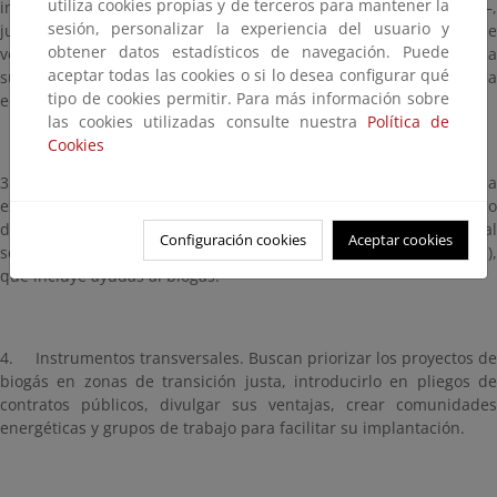
utiliza cookies propias y de terceros para mantener la
industria agroalimentaria o plantas de tratamiento de residuos–,
sesión, personalizar la experiencia del usuario y
junto con medidas para promover el consumo
in situ
, en flotas d
obtener datos estadísticos de navegación. Puede
vehículos, en usos térmicos, en la producción de hidrógeno, y la
aceptar todas las cookies o si lo desea configurar qué
sustitución en general del gas de origen fósil, siempre que sea
tipo de cookies permitir. Para más información sobre
económicamente viable.
las cookies utilizadas consulte nuestra
Política de
Cookies
3.
Instrumentos económicos. Destinar líneas de ayud
existentes para financiar la innovación y el desarrollo tecnológico
del biogás y aprovechar el impulso que puede proporcionar al
Configuración cookies
Aceptar cookies
sector el Plan Recuperación, Transformación y Resiliencia (PRTR),
que incluye ayudas al biogás.
4.
Instrumentos transversales. Buscan priorizar los proyectos de
biogás en zonas de transición justa, introducirlo en pliegos de
contratos públicos, divulgar sus ventajas, crear comunidades
energéticas y grupos de trabajo para facilitar su implantación.