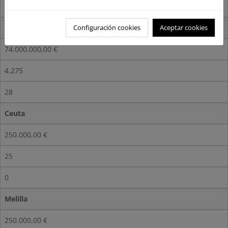
0
Total CCAA
Configuración cookies
Aceptar cookies
74.000.000,00 €
4.275
28
Ceuta
250.000,00 €
25
0
Melilla
250.000,00 €