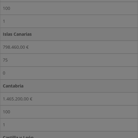
100
1
Islas Canarias
798.460,00 €
75
0
Cantabria
1.465.200,00 €
100
1
Castilla y León