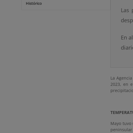
Histórico
Las 
desp
En a
diar
La Agencia
2023, en 
precipitaci
TEMPERAT
Mayo tuvo 
peninsula