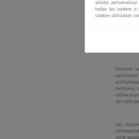
sesión, personalizar
andaluzas 
todas las cookies o
húmedo y e
cookies utilizadas c
Porcentaje 
Durante la
peninsular 
archipiéla
territorio,
último tram
del valle de
Las mayore
correspond
serie desd