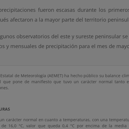
precipitaciones fueron escasas durante los primeros
ués afectaron a la mayor parte del territorio peninsul
lgunos observatorios del este y sureste peninsular se
ios y mensuales de precipitación para el mes de may
 Estatal de Meteorología (AEMET) ha hecho público su balance cli
el que pone de manifiesto que tuvo un carácter normal tanto
ones.
URAS
un carácter normal en cuanto a temperaturas, con una temperat
r de 16,0 °C, valor que queda 0,4 °C por encima de la media