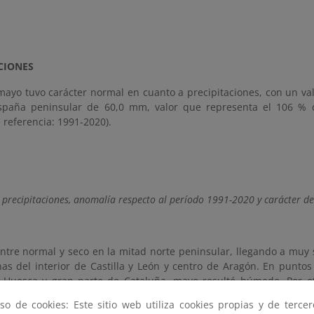
CIONES
mayo tuvo carácter normal en cuanto a precipitaciones, con un va
spaña peninsular de 60,0 mm, valor que representa el 106 % 
 referencia: 1991-2020).
s precipitaciones, anomalía respecto al período 1991-2020 y carácter 
ntre normal y seco en la mitad norte peninsular, llegando a muy 
nas del interior de Castilla y León y centro de Aragón. En puntos
 Huesca y gran parte de Cataluña, mayo resultó húmedo. Por ot
uy húmedo en la mitad sur de la Península llegando a ser ext
so de cookies: Este sitio web utiliza cookies propias y de terce
Comunitat Valenciana, Murcia y sur de Almería. En Extremadura y l