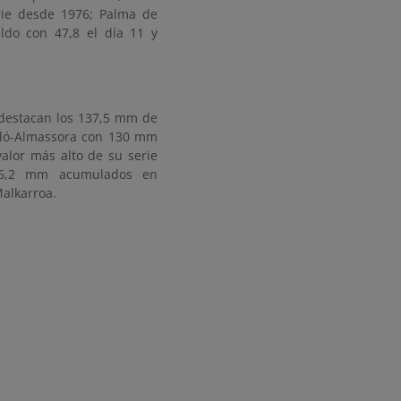
erie desde 1976; Palma de
ldo con 47,8 el día 11 y
, destacan los 137,5 mm de
telló-Almassora con 130 mm
alor más alto de su serie
116,2 mm acumulados en
alkarroa.