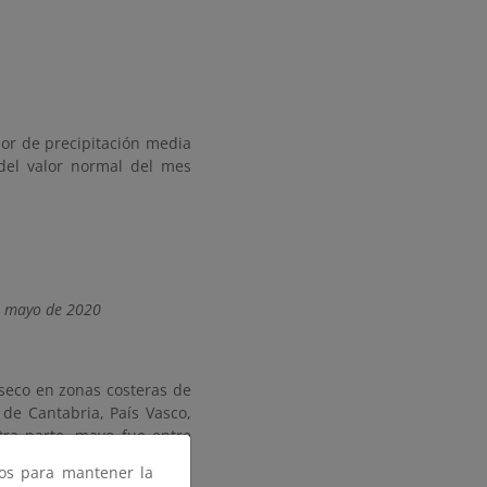
lor de precipitación media
del valor normal del mes
de mayo de 2020
seco en zonas costeras de
 de Cantabria, País Vasco,
ra parte, mayo fue entre
remadamente húmedo en el
ros para mantener la
as provincias occidentales