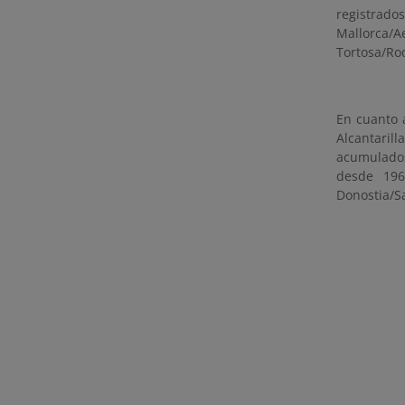
registrado
Mallorca/A
Tortosa/Roq
En cuanto a
Alcantaril
acumulados
desde 196
Donostia/S