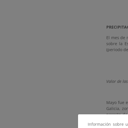
PRECIPITA
El mes de 
sobre la E
(periodo de
Valor de la
Mayo fue e
Galicia, zo
noreste de
húmedo y m
Información sobre u
sur de la 