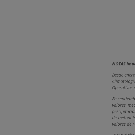
NOTAS imp
Desde enero
Climatológi
Operativas 
En septiemb
valores med
precipitaci
de metodolo
valores de r