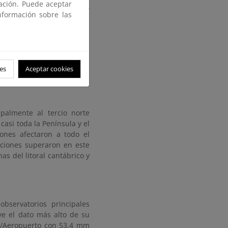
gación. Puede aceptar
 en Baleares mayo ha sido
nformación sobre las
es
Aceptar cookies
l período 1991-2020
palmente al tercio norte
asi toda la Península y el
iones afectaron a todo el
itaciones superaron en este
s del litoral cantábrico y
bservatorios principales
ye el dato más alto de su
ía/Aeropuerto con 53,4 mm