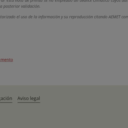
ar esta nota de prensa se ha empleado un avance climático cuyos dato
a posterior validación.
orizado el uso de la información y su reproducción citando AEMET com
umento
gación
Aviso legal