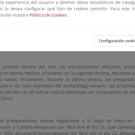
 la experiencia del usuario y obtener datos estadísticos de nave
mayo fue normal llegando a seco en algunos puntos. Finalmente,
 si lo desea configurar qué tipo de cookies permitir. Para más i
n Canarias ha tenido carácter variable.
onsulte nuestra
Política de Cookies
Configuración cooki
de la precipitación recogida en mayo de 2023 respecto al promedio de
 primera decena del mes, las precipitaciones afectaron princi
y en menos medida al Levante; en la segunda decena, afectaron a c
go balear. Finalmente, durante la última decena, las precipitac
 salvo a las islas orientales del archipiélago canario. Las precip
o del mes los 30 mm en toda la Península con la excepción de zona
l Ebro.
s precipitaciones diarias registradas a lo largo de mayo en o
ieron a Castelló-Almassora con 98,4 mm el día 25, que constitu
e 1976; Alicante-Elche/Aeropuerto con 56,9 mm el día 22; Almer