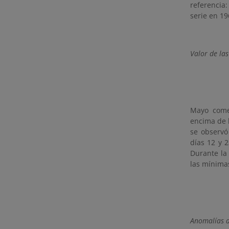
referencia
serie en 19
Valor de la
Mayo come
encima de l
se observó
días 12 y 
Durante la
las mínimas
Anomalías d