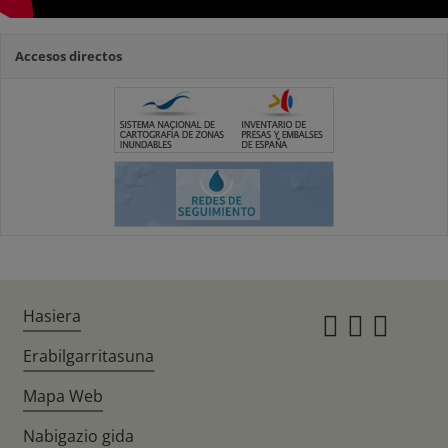
Accesos directos
Hasiera
Instagr
Twitte
Fac
Erabilgarritasuna
Mapa Web
Nabigazio gida