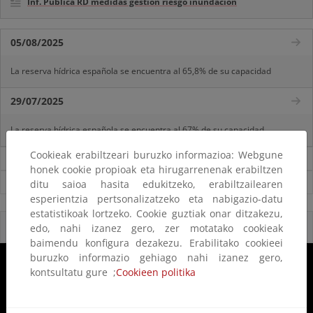
Inf. Pública RD medidas gestión riesgo inundación
05/08/2025
La reserva hídrica española se encuentra al 65,8% de su capacidad
29/07/2025
La reserva hídrica española se encuentra al 67% de su capacidad
Cookieak erabiltzeari buruzko informazioa: Webgune
Noticias sobre Agua
honek cookie propioak eta hirugarrenenak erabiltzen
Ver todas las noticias
ditu saioa hasita edukitzeko, erabiltzailearen
esperientzia pertsonalizatzeko eta nabigazio-datu
estatistikoak lortzeko. Cookie guztiak onar ditzakezu,
Reservas Naturales Fluviales
edo, nahi izanez gero, zer motatako cookieak
baimendu konfigura dezakezu. Erabilitako cookieei
buruzko informazio gehiago nahi izanez gero,
kontsultatu gure ;
Cookieen politika