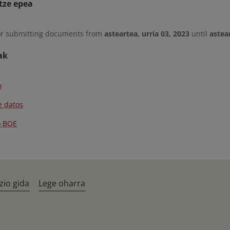
tze epea
or submitting documents from
asteartea, urria 03, 2023
until
astear
ak
o
 datos
o BOE
zio gida
Lege oharra