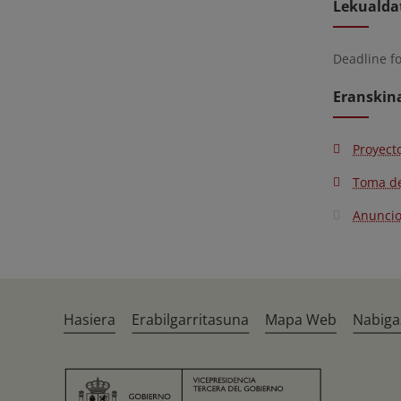
Lekualda
Deadline f
Eranskin
Proyect
Toma de
Anunci
Hasiera
Erabilgarritasuna
Mapa Web
Nabiga