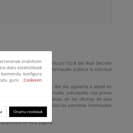
arrenenak erabiltzen
e julio, de Costas y el artículo 152.8 del Real Decreto
zio-datu estatistikoak
e Costas, se somete a información pública la solicitud
ak baimendu konfigura
ltatu gure ;
Cookieen
0) DÍAS, contados a partir del día siguiente a aquél en
stado, pudiendo ser examinado, solicitando cita previa
a evitar esperas innecesarias, en las oficinas de esta
. Durante el mencionado plazo las personas interesadas
oa
Onartu cookieak
disponible en esta página.