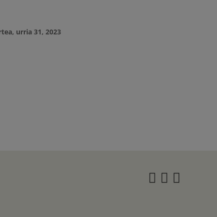
tea, urria 31, 2023
Instagra
Twitter
Face