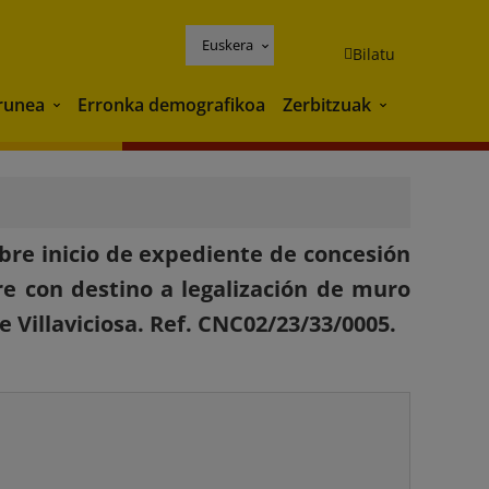
Euskera
Bilatu
runea
Erronka demografikoa
Zerbitzuak
Ingurunea
Zerbitzuak
bre inicio de expediente de concesión
e con destino a legalización de muro
 Villaviciosa. Ref. CNC02/23/33/0005.