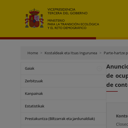
Home
Kostaldeak eta Itsas Ingurunea
Parte-hartze 
Anuncio
Gaiak
de ocup
Zerbitzuak
de cont
Kanpainak
Estatistikak
Konts
Prestakuntza (Biltzarrak eta jardunaldiak)
Close