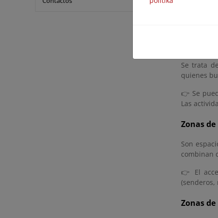
politika
Contactos
👉 Solo se
senderos m
Zonas de 
Se trata d
quienes bus
👉 Se puede
Las activid
Zonas de
Son espaci
combinan co
👉 El acce
(senderos, 
Zonas de 