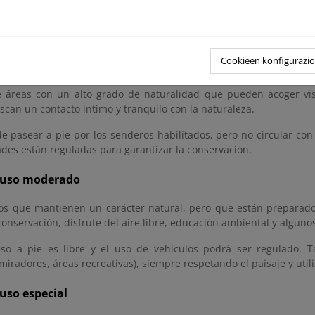
 permite el acceso para investigación o gestión, nunca para uso
uy concretos autorizados.
Cookieen konfigurazi
uso restringido
e áreas con un alto grado de naturalidad que pueden acoger vis
can un contacto íntimo y tranquilo con la naturaleza.
 pasear a pie por los senderos habilitados, pero no circular con 
ades están reguladas para garantizar la conservación.
 uso moderado
os que mantienen un carácter natural, pero que están preparado
nservación, disfrute del aire libre, educación ambiental y algunos
so a pie es libre y el uso de vehículos podrá ser regulado. Ta
miradores, áreas recreativas), siempre respetando el paisaje y uti
uso especial