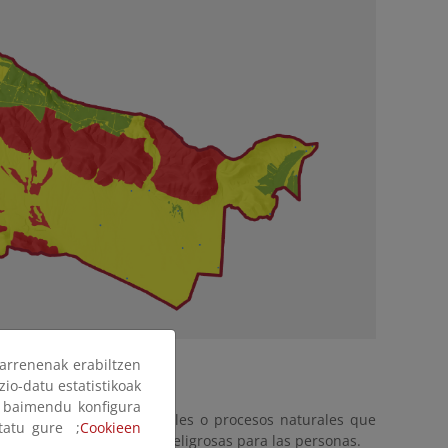
arrenenak erabiltzen
zio-datu estatistikoak
ak baimendu konfigura
icos, especies muy sensibles o procesos naturales que
ltatu gure ;
Cookieen
e regeneración o zonas peligrosas para las personas.