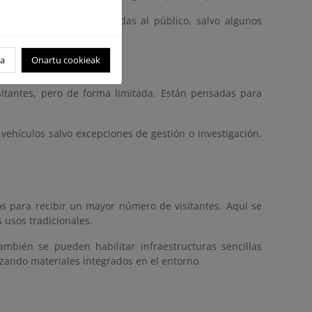
 recreativo. Están cerradas al público, salvo algunos
oa
Onartu cookieak
itantes, pero de forma limitada. Están pensadas para
vehículos salvo excepciones de gestión o investigación.
s para recibir un mayor número de visitantes. Aquí se
 usos tradicionales.
mbién se pueden habilitar infraestructuras sencillas
lizando materiales integrados en el entorno.