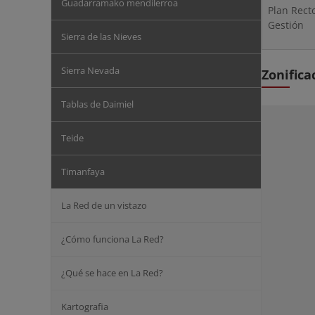
Guadarramako mendilerroa
Plan Rect
Gestión
Sierra de las Nieves
Sierra Nevada
Zonifica
Tablas de Daimiel
Teide
Timanfaya
La Red de un vistazo
¿Cómo funciona La Red?
¿Qué se hace en La Red?
Kartografia