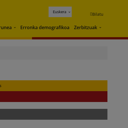
Euskera
Bilatu
runea
Erronka demografikoa
Zerbitzuak
Ingurunea
Zerbitzuak
s