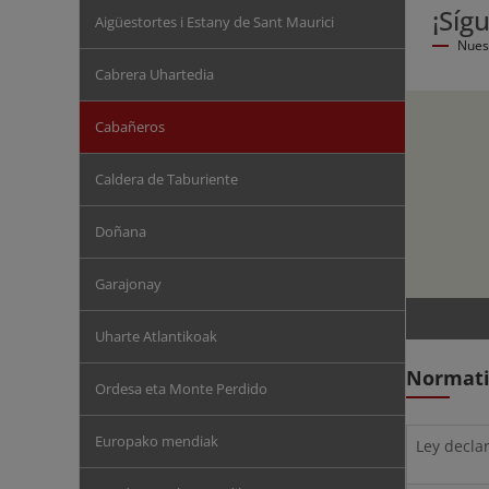
¡Síg
Aigüestortes i Estany de Sant Maurici
Nues
Cabrera Uhartedia
Cabañeros
Caldera de Taburiente
Doñana
Garajonay
Uharte Atlantikoak
Normati
Ordesa eta Monte Perdido
Europako mendiak
Ley decla