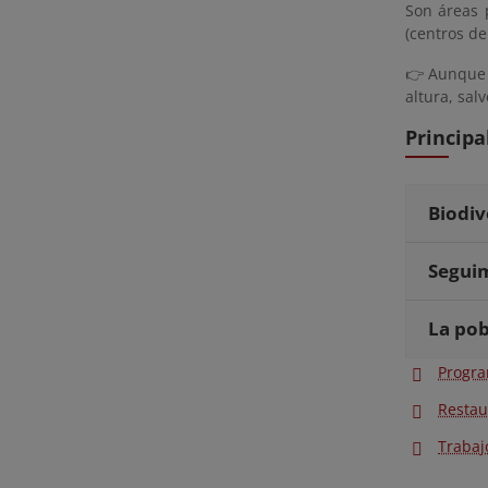
Son áreas 
(centros de
👉 Aunque e
altura, salv
Principa
Biodiv
Seguim
La pob
Progra
Restau
Trabaj