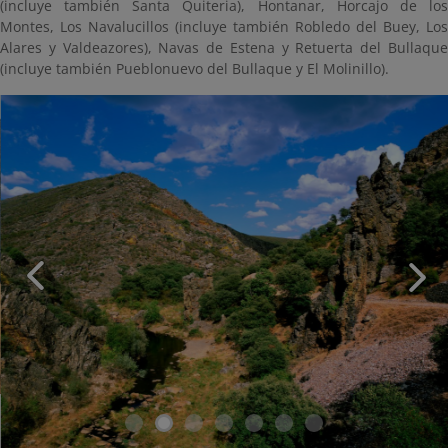
(incluye también Santa Quiteria), Hontanar, Horcajo de los
Montes, Los Navalucillos (incluye también Robledo del Buey, Los
Alares y Valdeazores), Navas de Estena y Retuerta del Bullaque
(incluye también Pueblonuevo del Bullaque y El Molinillo).