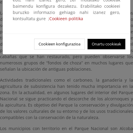
existentes en los Montes de Toledo.
baimendu konfigura dezakezu. Erabilitako cookieei
buruzko informazio gehiago nahi izanez gero,
La presencia del hombre en el Parque es muy antigua. Los restos
kontsultatu gure ;
Cookieen politika
de los primeros pobladores que se han encontrado en el entorno
se remontan al Paleolítico Inferior. También se han localizado
pequeños poblados de la Edad de Bronce. El hombre, desde
tiempo inmemorial, ha vivido en chozas o cabañas. Precisamente
Cookieen konfigurazioa
Onartu cookieak
de las cabañas de pastores y carboneros ha tomado el nombre el
paraje y el propio Parque: Cabañeros. Hoy únicamente quedan las
cabañas que se han restaurado, pero pueden observarse los
numerosos grupos de “fondos de choza” en muchos lugares que
señalan la ubicación de antiguas poblaciones.
Actividades tradicionales como el carboneo, la ganadería y la
agricultura de subsistencia han tenido mucha importancia en la
zona. En la actualidad, en algunos lugares del interior del Parque
Nacional se sigue practicando el descorche de los alcornoques y
la apicultura. Es objetivo del Parque la conservación y divulgación
de los valores culturales de su entorno y de los usos tradicionales
compatibles con la conservación de la naturaleza.
Los municipios con territorio en el Parque Nacional son Alcoba