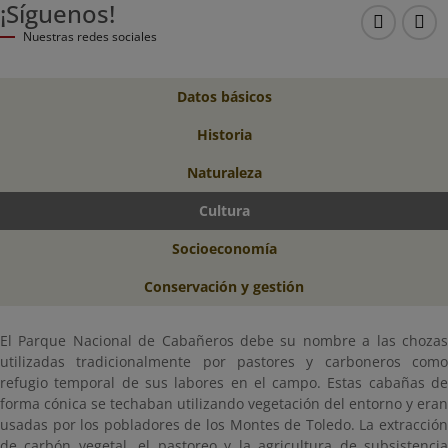
¡Síguenos!
Instagr
Fac
Nuestras redes sociales
Datos básicos
Historia
Naturaleza
Cultura
Socioeconomía
Conservación y gestión
El Parque Nacional de Cabañeros debe su nombre a las chozas
utilizadas tradicionalmente por pastores y carboneros como
refugio temporal de sus labores en el campo. Estas cabañas de
forma cónica se techaban utilizando vegetación del entorno y eran
usadas por los pobladores de los Montes de Toledo. La extracción
de carbón vegetal, el pastoreo y la agricultura de subsistencia