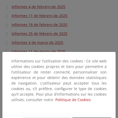
Informes 4 de febrero de 2025
Informes 11 de febrero de 2025
Informes 18 de febrero de 2025
Informes 25 de febrero de 2025
Informes 4 de marzo de 2025
Informes 11 de marzo de 2025
Informes 18 de marzo de 2025
Informations sur l’utilisation des cookies : Ce site web
utilise des cookies propres et tiers pour permettre à
Informes 25 de marzo de 2025
l’utilisateur de rester connecté, personnaliser son
expérience et pour obtenir des données statistiques
Informes 1 de abril de 2025
de navigation. L’utilisateur peut accepter tous les
Informes 8 de abril de 2025
cookies ou, s’il préfère, configurer le type de cookies
qu’il accepte. Pour plus d’informations sur les cookies
Informes 15 de abril de 2025
utilisés, consulter notre
Politique de Cookies
Informes 22 de abril de 2025
Informes 29 de abril de 2025