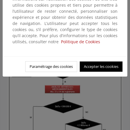
26/2007 y su Reglamento de desarrollo parcial, mediante la
utilise des cookies propres et tiers pour permettre à
Ley 11/2014 y el Real Decreto 183/2015, respectivamente.
l’utilisateur de rester connecté, personnaliser son
expérience et pour obtenir des données statistiques
En la siguiente figura se establece de manera gráfica el
de navigation. L’utilisateur peut accepter tous les
esquema de decisión de la constitución de garantía financiera
cookies ou, s’il préfère, configurer le type de cookies
y presentación de la declaración responsable.
qu’il accepte. Pour plus d’informations sur les cookies
utilisés, consulter notre
Politique de Cookies
Paramétrage des cookies
Accepter les cookies