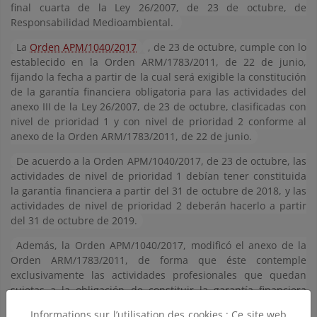
final cuarta de la Ley 26/2007, de 23 de octubre, de
Responsabilidad Medioambiental.
La
Orden APM/1040/2017
, de 23 de octubre, cumple con lo
establecido en la Orden ARM/1783/2011, de 22 de junio,
fijando la fecha a partir de la cual será exigible la constitución
de la garantía financiera obligatoria para las actividades del
anexo III de la Ley 26/2007, de 23 de octubre, clasificadas con
nivel de prioridad 1 y con nivel de prioridad 2 conforme al
anexo de la Orden ARM/1783/2011, de 22 de junio.
De acuerdo a la Orden APM/1040/2017, de 23 de octubre, las
actividades de nivel de prioridad 1 debían tener constituida
la garantía financiera a partir del 31 de octubre de 2018, y las
actividades de nivel de prioridad 2 deberán hacerlo a partir
del 31 de octubre de 2019.
Además, la Orden APM/1040/2017, modificó el anexo de la
Orden ARM/1783/2011, de forma que éste contemple
exclusivamente las actividades profesionales que quedan
sujetas a la obligación de constituir la garantía financiera
obligatoria, tras las modificaciones llevadas a cabo en la Ley
Informations sur l’utilisation des cookies : Ce site web