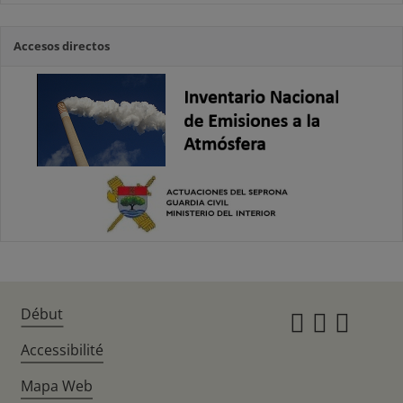
Accesos directos
Début
Instagr
Twitte
Fac
Accessibilité
Mapa Web