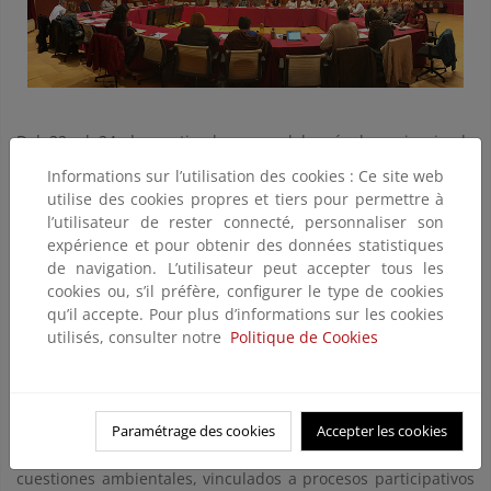
Del 22 al 24 de septiembre se celebrará el seminario de
Interpretación del Patrimonio Natural y Cultural
. La
Informations sur l’utilisation des cookies : Ce site web
Interpretación del Patrimonio (IP) es un proceso creativo de
utilise des cookies propres et tiers pour permettre à
comunicación estratégica que persigue conectar intelectual y
l’utilisateur de rester connecté, personnaliser son
emocionalmente al visitante con los significados de un
expérience et pour obtenir des données statistiques
recurso o enclave patrimonial, promoviendo actitudes
de navigation. L’utilisateur peut accepter tous les
positivas hacia su conservación. En su XVII edición este grupo
cookies ou, s’il préfère, configurer le type de cookies
de expertos y expertas en Interpretación de Patrimonio
qu’il accepte. Pour plus d’informations sur les cookies
Natural y Cultural continuaran con los proyectos y trabajos
utilisés, consulter notre
Politique de Cookies
enmarcados dentro de su Plan de Acción.
Del 23 al 25, el seminario Permantente:
Escuelaboratorio:
Participación Social y Sostenibilida
d, celebrará su séptima
Paramétrage des cookies
Accepter les cookies
edición. Participan profesionales, investigadores e
interesados en el campo de la participación social en
cuestiones ambientales, vinculados a procesos participativos