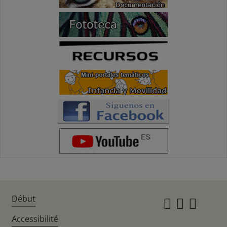
Début
Instagr
Twitte
Fac
Accessibilité