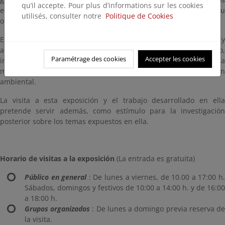
qu’il accepte. Pour plus d’informations sur les cookies
elementos expuestos, y así puedan reflexionar y expresar su
utilisés, consulter notre
Politique de Cookies
opinión acerca de los temas tratados en dicha exposición.
Esta exposición está pensada especialmente para alumnos y
alumnas de segundo ciclo de E.S.O. y de Bachillerato,
Paramétrage des cookies
Accepter les cookies
incorporando un recurso educativo ambiental para estos ciclos, a
menudo más olvidados en la oferta actual de educación
ambiental.
La visita a esta exposición y el trabajo desarrollado en ella
pretende servir además, como estímulo para la investigación
posterior sobre los temas expuestos en ella.
Horario de visitas a la exposición
(La entrada es gratuita)
Público en general
: De lunes a viernes, de 10.00 a 17:00 h
Sábados, domingos y festivos de 10:00 a 14:00 h. y de 16:00
a 18:00 h.
Grupos organizados
: De lunes a domingo previa reserva d
la visita.