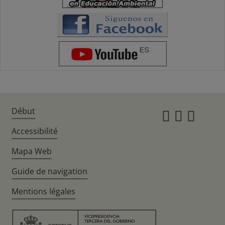
Début
Instagr
Twitte
Fac
Accessibilité
Mapa Web
Guide de navigation
Mentions légales