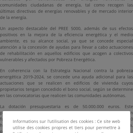
comunidades ciudadanas de energía, tal como recogen las
últimas directivas de energías renovables y de mercado interior
de la energía.
Un aspecto destacable del PREE 5000, además de sus efectos
positivos en la mejora de la eficiencia energética y el medio
ambiente, es su alcance social, ya que se concede especial
atención a la concesión de ayudas para llevar a cabo actuaciones
de rehabilitación en aquellos edificios que acogen a colectivos
vulnerables y afectados por Pobreza Energética.
En coherencia con la Estrategia Nacional contra la pobreza
energética 2019-2024, se concede una ayuda adicional para las
actuaciones que se realicen en edificios de vivienda cuyos
propietarios tengan concedido el bono social, según se determine
en las convocatorias que realicen las comunidades autónomas.
La dotación presupuestaria es de 50.000.000 euros. Este
presupuesto se distribuirá entre las comunidades autónomas en
función del número de municipios y núcleos de menos de 5000
Informations sur l’utilisation des cookies : Ce site web
habitantes y de su población en cada comunidad autónoma,
utilise des cookies propres et tiers pour permettre à
ponderados al 50% cada criterio.