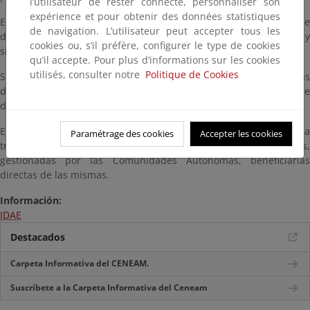
l’utilisateur de rester connecté, personnaliser son
expérience et pour obtenir des données statistiques
El presupuesto, no obstante, podrá ser ampliado, si existiese
de navigation. L’utilisateur peut accepter tous les
disponibilidad presupuestaria para esta misma finalidad, y
cookies ou, s’il préfère, configurer le type de cookies
siempre que no hubiera expirado el plazo de vigencia del mismo.
qu’il accepte. Pour plus d’informations sur les cookies
utilisés, consulter notre
Politique de Cookies
Se podrán presentar solicitudes en las Comunidades Autónomas
desde la fecha establecida en sus convocatorias hasta el 31 de
diciembre de 2023.
El Ministerio para la Transición Ecológica y el Reto Demográfico, a
Paramétrage des cookies
Accepter les cookies
través del IDAE, coordinará y hará el seguimiento de las ayudas,
gestionadas por las Comunidades Autónomas, beneficiarias
directas de las mismas.
Información:
IDAE
Destacados
Carpeta Informativa del CENEAM.
Suscríbete a la Carpeta Informativa del Ceneam