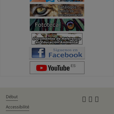
Début
Instagr
Twitte
Fac
Accessibilité