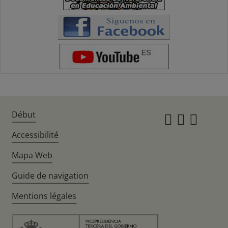
Début
Instagr
Twitte
Fac
Accessibilité
Mapa Web
Guide de navigation
Mentions légales