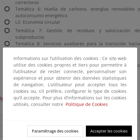
correctoras
Temática 6: Huella de carbono, energías renovables y
autoconsumo energético
L3- Economía circular
Temática 7: Gestión de residuos y valorización de
subproductos
Temática 8: Servicios auxiliares para la transición hacia
una economía circular
L4- Gestión sostenible del agua
Informations sur l’utilisation des cookies : Ce site web
utilise des cookies propres et tiers pour permettre à
Temática 9: Reutilización y gestión eficiente de recursos
l’utilisateur de rester connecté, personnaliser son
hídricos
expérience et pour obtenir des données statistiques
Temática 10: Huella hídrica
de navigation. L’utilisateur peut accepter tous les
cookies ou, s’il préfère, configurer le type de cookies
qu’il accepte. Pour plus d’informations sur les cookies
Más información
utilisés, consulter notre
Politique de Cookies
Destacados
Carpeta Informativa del CENEAM.
Paramétrage des cookies
Accepter les cookies
Suscríbete a la Carpeta Informativa del Ceneam