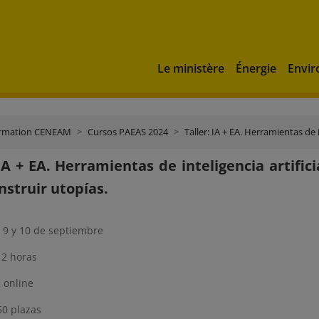
Le ministère
Énergie
Envi
rmation CENEAM
Cursos PAEAS 2024
Taller: IA + EA. Herramientas de intelige
 IA + EA. Herramientas de inteligencia artifi
nstruir utopías.
, 9 y 10 de septiembre
12 horas
:
online
50 plazas