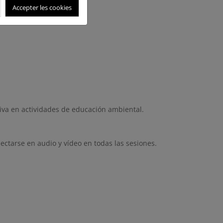
sabilidad y sostenibilidad.
Accepter les cookies
ativa en actividades de educación ambiental.
tarse en audio y vídeo en todas las sesiones.