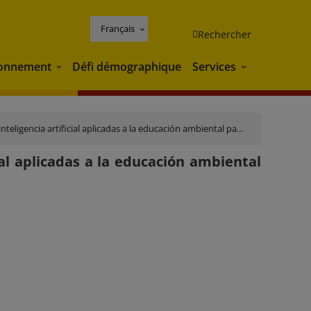
Français
Rechercher
ronnement
Défi démographique
Services
Environnement
Services
ncia artificial aplicadas a la educación ambiental para construir utopías.
cial aplicadas a la educación ambiental