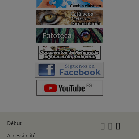
Début
Instagr
Twitte
Fac
Accessibilité