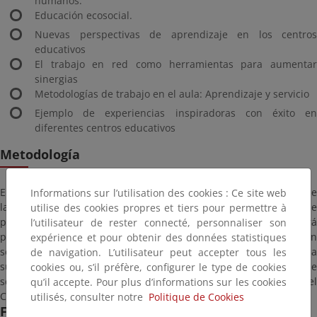
humanos.
Educación ecosocial.
Nuevas perspectivas de aprendizaje en los centros
educativos
El trabajo en red como herramientas para aumentar
sinergias
Metodologías de trabajo en el aula: Aprendizaje y servicio
Ejemplo de experiencias inspiradoras con éxito en
diferentes centros educativos
Metodología
El curso tendrá una parte en línea con cuatro módulos a través de
Informations sur l’utilisation des cookies : Ce site web
la plataforma moodle. Cada módulo tendrá una serie de
utilise des cookies propres et tiers pour permettre à
ponencias con materiales y una actividad sencilla que permitirá
l’utilisateur de rester connecté, personnaliser son
pasar al módulo siguiente. Desde el CENEAM se hará un
expérience et pour obtenir des données statistiques
seguimiento de dichas actividades. Cada alumno lo puede hacer a
de navigation. L’utilisateur peut accepter tous les
su ritmo pero con tiempos definidos. Terminada la parte on-line
cookies ou, s’il préfère, configurer le type de cookies
se llevará a cabo la parte presencial en las instalaciones del
qu’il accepte. Pour plus d’informations sur les cookies
CENEAM.
utilisés, consulter notre
Politique de Cookies
Fechas