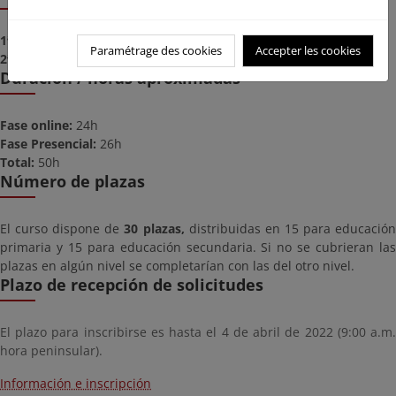
1ª Fase Online:
del 15 de mayo al 15 de junio
Paramétrage des cookies
Accepter les cookies
2ª Fase Presencial:
del 27 al 30 de junio
Duración / horas aproximadas
Fase online:
24h
Fase Presencial:
26h
Total:
50h
Número de plazas
El curso dispone de
30 plazas,
distribuidas en 15 para educació
primaria y 15 para educación secundaria. Si no se cubrieran las
plazas en algún nivel se completarían con las del otro nivel.
Plazo de recepción de solicitudes
El plazo para inscribirse es hasta el 4 de abril de 2022 (9:00 a.m.
hora peninsular).
Información e inscripción