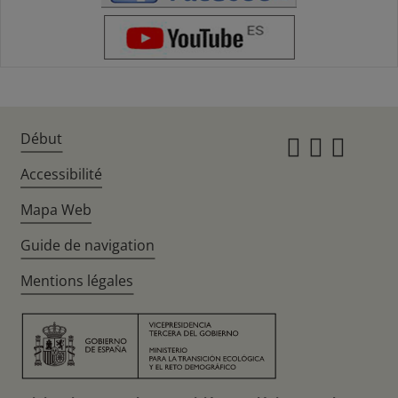
Début
Instagr
Twitte
Fac
Accessibilité
Mapa Web
Guide de navigation
Mentions légales