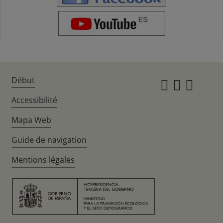
Début
Instagr
Twitte
Fac
Accessibilité
Mapa Web
Guide de navigation
Mentions légales