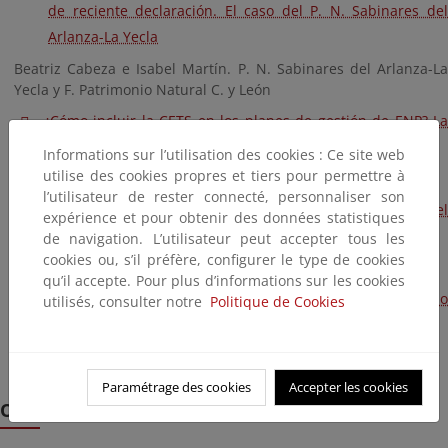
de reciente declaración. El caso del P. N. Sabinares del
Arlanza-La Yecla
Beatriz Cabeza e Isabel Martín. P. N. Sabinares del Arlanza-La
Yecla y F. Patrimonio Natural C. y León
¿Cómo incluir la CETS en los planes de gestión de ENP? La
renovación del PRUG del Parque Nacional de Garajonay
Informations sur l’utilisation des cookies : Ce site web
utilise des cookies propres et tiers pour permettre à
Federico de Armas. P. N. de Garajonay.
l’utilisateur de rester connecté, personnaliser son
Proceso participativo para la regulación de senderos en el
expérience et pour obtenir des données statistiques
Parque Regional de Sierra Espuña
de navigation. L’utilisateur peut accepter tous les
cookies ou, s’il préfère, configurer le type de cookies
Cati Carrillo. Parque Regional Sierra Espuña
qu’il accepte. Pour plus d’informations sur les cookies
La CETS y la política de la Unión Europea para el Turismo
utilisés, consulter notre
Politique de Cookies
Sostenible
Stefania Petrosillo. Federación EUROPARC
Paramétrage des cookies
Accepter les cookies
Otros documentos