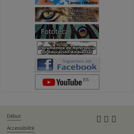
Début
Instagr
Twitte
Fac
Accessibilité