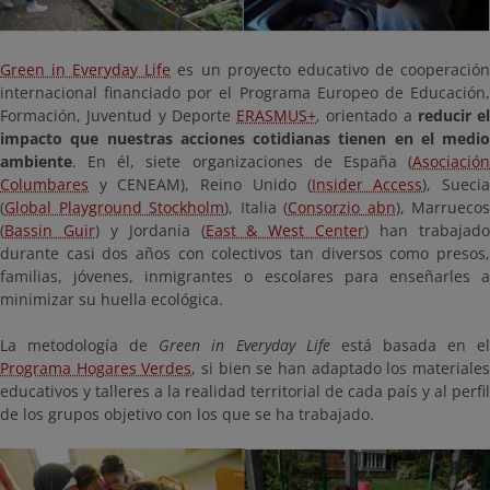
Green in Everyday Life
es un proyecto educativo de cooperació
internacional financiado por el Programa Europeo de Educación,
Formación, Juventud y Deporte
ERASMUS+
, orientado a
reducir el
impacto que nuestras acciones cotidianas tienen en el medio
ambiente
. En él, siete organizaciones de España (
Asociación
Columbares
y CENEAM), Reino Unido (
Insider Access
), Sueci
(
Global Playground Stockholm
), Italia (
Consorzio abn
), Marruecos
(
Bassin Guir
) y Jordania (
East & West Center
) han trabajad
durante casi dos años con colectivos tan diversos como presos,
familias, jóvenes, inmigrantes o escolares para enseñarles a
minimizar su huella ecológica.
La metodología de
Green in Everyday Life
está basada en e
Programa Hogares Verdes
, si bien se han adaptado los materiale
educativos y talleres a la realidad territorial de cada país y al perfil
de los grupos objetivo con los que se ha trabajado.