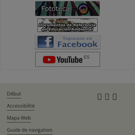
Début
Instagr
Twitte
Fac
Accessibilité
Mapa Web
Guide de navigation