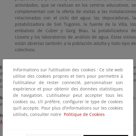
actividades, que se realizan en los centros educativos, se
complementan con la oferta de visitas a las instalaciones
relacionadas con el ciclo del agua: las depuradoras, la
potabilizadora de Son Tugores, la fuente de la Villa, los
embalses de Cúber y Gorg Blau, la potabilizadora de
Lloseta y los laboratorios de análisis de agua. Estas visitas
están abiertas también a la población adulta y todo tipo de
colectivos.
Espacios naturales y naturaleza urbana
. Actividades sobre
Informations sur l’utilisation des cookies : Ce site web
diversas temáticas (bosques, parques naturales, centros de
utilise des cookies propres et tiers pour permettre à
protección animal, plantas, alimentación, residuos, fauna...) que
l’utilisateur de rester connecté, personnaliser son
se realizan en colaboración con entidades externas.
expérience et pour obtenir des données statistiques
de navigation. L’utilisateur peut accepter tous les
Mundo rural y agricultura.
Visitas y estancias en Granjas-
cookies ou, s’il préfère, configurer le type de cookies
escuela...
qu’il accepte. Pour plus d’informations sur les cookies
utilisés, consulter notre
Politique de Cookies
Información:
Acceso a la página web del programa
Destacados