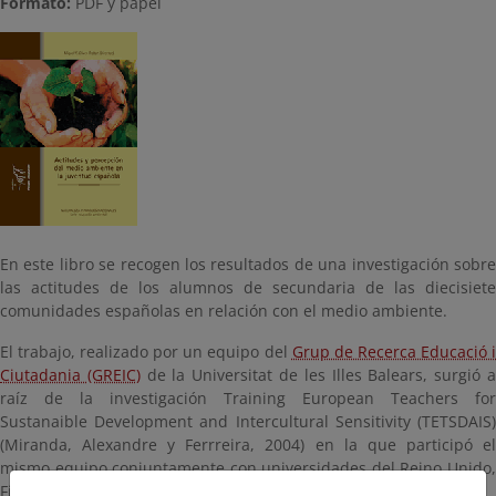
Formato:
PDF y papel
En este libro se recogen los resultados de una investigación sobre
las actitudes de los alumnos de secundaria de las diecisiete
comunidades españolas en relación con el medio ambiente.
El trabajo, realizado por un equipo del
Grup de Recerca Educació 
Ciutadania (GREIC)
de la Universitat de les Illes Balears, surgió 
raíz de la investigación Training European Teachers for
Sustanaible Development and Intercultural Sensitivity (TETSDAIS)
(Miranda, Alexandre y Ferrreira, 2004) en la que participó el
mismo equipo conjuntamente con universidades del Reino Unido,
Finlandia y Portugal.