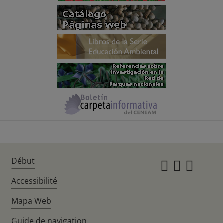
Début
Instagr
Twitte
Fac
Accessibilité
Mapa Web
Guide de navigation