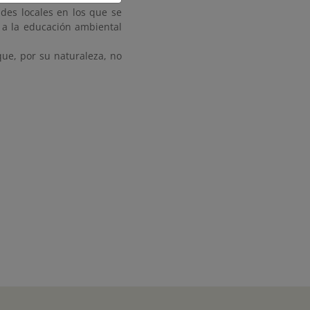
des locales en los que se
 a la educación ambiental
que, por su naturaleza, no