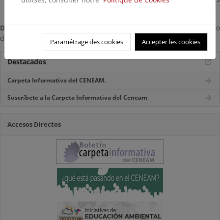
oseznos, muy difíciles de observar en la naturaleza.
Disponibilidad:
Centro de Documentación del CENEAM
. Préstam
domiciliario
Paramétrage des cookies
Accepter les cookies
Destacados
Carpeta Informativa del CENEAM.
Suscríbete a la Carpeta Informativa del Ceneam
Accesos Directos