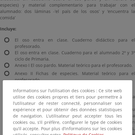
especies) y material complementario para trabajar con el
alumnado: dos láminas -’el país de los osos’ y ‘encuentra la
comida’
Incluye:
El oso entra en clase. Cuaderno didáctico para el
profesorado.
El oso entra en clase. Cuaderno para el alumnado 2º y 3º
ciclo de Primaria.
Anexo I El oso pardo. Material teórico para el profesorado.
Anexo II Fichas de especies. Material teórico para el
profesorado.
Se complementa con:
Informations sur l’utilisation des cookies : Ce site web
Dos láminas: lamina del país de los osos y lámina
utilise des cookies propres et tiers pour permettre à
encuentra la comida.
l’utilisateur de rester connecté, personnaliser son
El Vídeo "Osas". El comportamiento de las osas y su
expérience et pour obtenir des données statistiques
crías en la Cordillera Cantabrica, muestra
de navigation. L’utilisateur peut accepter tous les
secuencias de osos salvajes cantábricos rodadas en
cookies ou, s’il préfère, configurer le type de cookies
libertad en su medio. Ofrece escenas íntimas,
qu’il accepte. Pour plus d’informations sur les cookies
especialmente de la vida familiar de las osas y sus
utilisés, consulter notre
Politique de Cookies