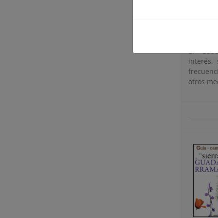
El Guad
Eduardo M
Fundación
El
Guad
interés,
frecuenc
otros me