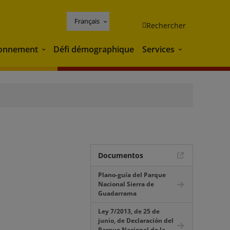
Français
Rechercher
ronnement
Défi démographique
Services
Environnement
Services
Documentos
Plano-guía del Parque
Nacional Sierra de
Guadarrama
Ley 7/2013, de 25 de
junio, de Declaración del
Parque Nacional de la