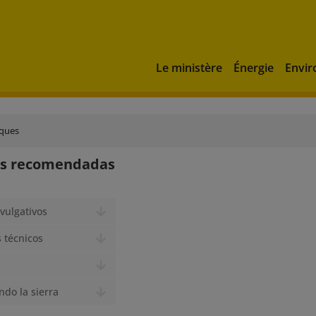
Le ministère
Énergie
Envi
iques
as recomendadas
ivulgativos
 técnicos
ndo la sierra