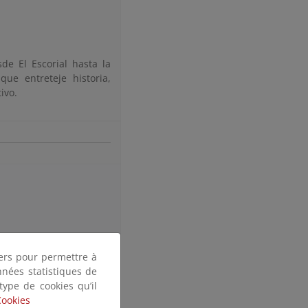
de El Escorial hasta la
ue entreteje historia,
ivo.
tiers pour permettre à
nnées statistiques de
 type de cookies qu’il
Cookies