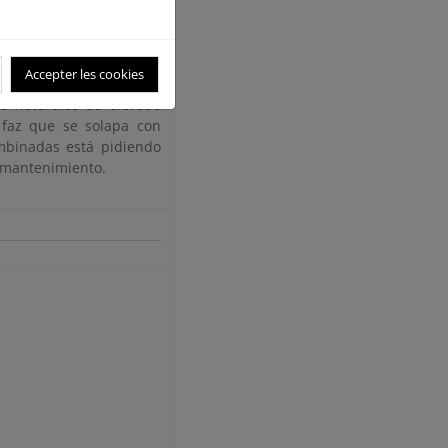
la ... [et al.]. Madrid :
Accepter les cookies
os naturales de elevado
 faz que se solapa con
mbinadas está pidiendo
y mantenimiento.