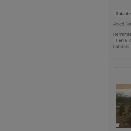
Guía d
Ángel Sán
Herrami
sierra
hábitats