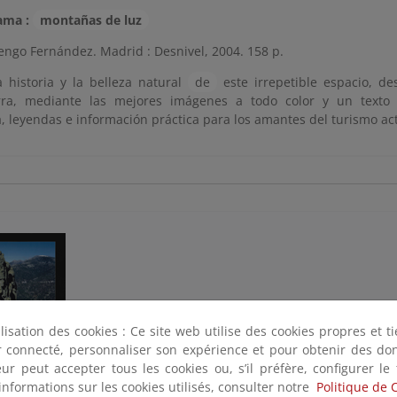
ama :
montañas de luz
uengo Fernández. Madrid : Desnivel, 2004. 158 p.
la historia y la belleza natural
de
este irrepetible espacio, des
ra, mediante las mejores imágenes a todo color y un texto q
a, leyendas e información práctica para los amantes del turismo act
ilisation des cookies : Ce site web utilise des cookies propres et 
ter connecté, personnaliser son expérience et pour obtenir des do
teur peut accepter tous les cookies ou, s’il préfère, configurer le
informations sur les cookies utilisés, consulter notre
Politique de 