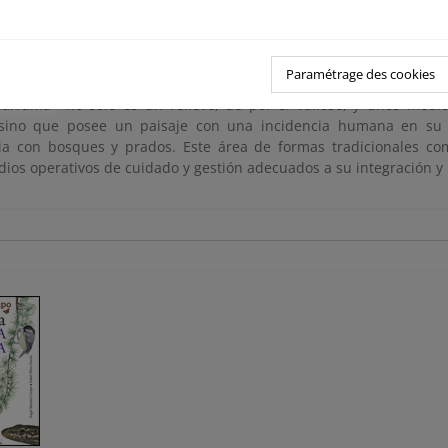
arrama
: sinfonía inacabada
artínez de Pisón ... [et al.] ; fotografías, José María Pérez de Aya
 Canal Isabel II, 2001. 239 p.
Paramétrage des cookies
arrama
no sólo es un relieve, de por sí valioso, y unos medi
 sino que posee un paisaje con una incidencia humana en su
ia con bosques y prados. Este área de formas tradicionales co
dios operativos de cuidado y gestión adecuados a su integración 