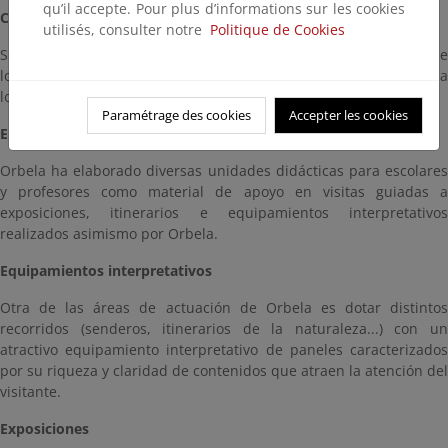
qu’il accepte. Pour plus d’informations sur les cookies
Campañas de actuación en defensa del medio ambiente
utilisés, consulter notre
Politique de Cookies
Se han llevado a cabo campañas de limpieza de los márgenes de
los ríos con grupos de escolares como actividad complementaria a
los programas educativos.
Paramétrage des cookies
Accepter les cookies
Elaboración de material didáctico
Orbela ha elaborado diversas unidades didácticas para escolares
y profesores como material de apoyo en visitas guiadas a
exposiciones, itinerarios e equipamientos interpretativos
realizados asimismo por Orbela.
Equipamientos interpretativos
Otra de las áreas de actuación de Orbela es dotar distintos
recorridos (senderos, itinerarios de la naturaleza...) con un
atractivo equipamiento interpretativo de paneles caracterizados
por su riqueza y claridad de contenidos que atraen la atención del
visitante.
Exposiciones