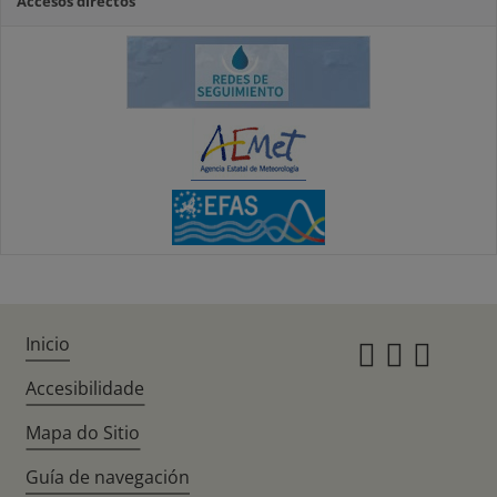
Accesos directos
Inicio
Instagr
Twitte
Fac
Accesibilidade
Mapa do Sitio
Guía de navegación