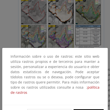
Información sobre o uso de rastros: este sitio web
utiliza rastros propios e de terceiros para manter a
sesión, personalizar a experiencia do usuario e obter
Cálculo anual del balance de masa glaciar
: se realizan do
datos estatísticos de navegación. Pode aceptar
campañas de medición de la masa glaciar para cada
tódolos rastros ou se o desexa, pode configurar que
temporada nival. Se hace una primera medición del glaciar
tipo de rastros quere permitir. Para máis información
en el periodo de máxima acumulación y una segunda
sobre os rastros utilizados consulte a nosa ;
política
medición en el período de máxima ablación (pérdida de
de rastros
masa glaciar), pudiéndose así estimar el balance anual y
cuantificar las pérdidas/ganancias de la masa glaciar para
cada temporada nival. Este dato se usa como indicador