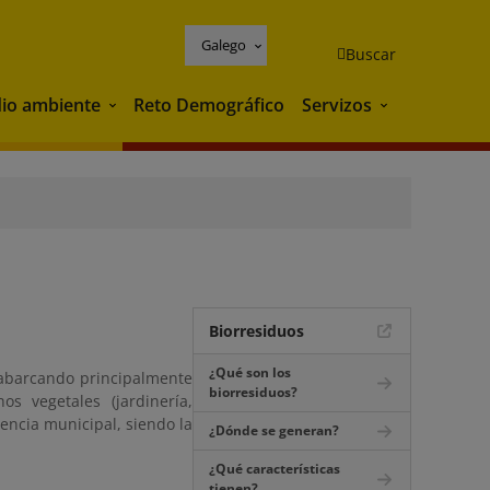
Galego
Buscar
io ambiente
Reto Demográfico
Servizos
Medio ambiente
Servizos
Biorresiduos
¿Qué son los
, abarcando principalmente
biorresiduos?
s vegetales (jardinería,
ncia municipal, siendo la
¿Dónde se generan?
¿Qué características
tienen?