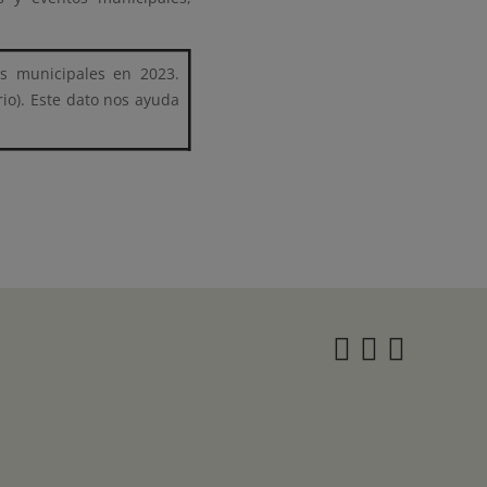
s municipales en 2023.
rio). Este dato nos ayuda
Instagra
Twitter
Face