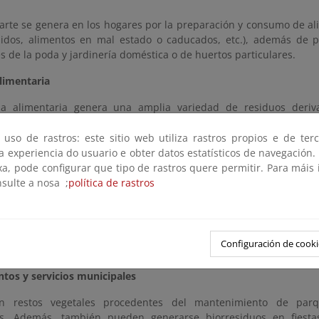
arte se genera en los hogares por la preparación y consumo de al
dos, alimentos en mal estado o caducados, etc.), además de p
 de la poda y jardinería doméstica o de huertos particulares.
alimentaria
ria alimentaria genera una amplia variedad de residuos deri
ón, transformación y elaboración de alimentos, cuya composici
os generados en los hogares, como peladuras, hojas, tallos y pa
 uso de rastros: este sitio web utiliza rastros propios e de ter
rtalizas descartadas, etc.
 a experiencia do usuario e obter datos estatísticos de navegación.
xa, pode configurar que tipo de rastros quere permitir. Para máis
 restauración y hostelería
nsulte a nosa ;
política de rastros
staurantes, servicios de comedor, hoteles y comercios de a
dos, carnicerías, etc.), así como mercados fijos y ambulantes g
 preparación de comidas y por excedentes no consumidos o no ve
Configuración de cooki
 o caducados.
tos y servicios municipales
n restos vegetales procedentes del mantenimiento de parq
es. Además, también pueden generarse biorresiduos en fiesta