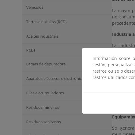
Vehículos
La mayor p
no consumi
Terras e entullos (RCD)
procedentes
Industria 
Aceites industriais
La indust
PCBs
manipulaci
biorresidu
Información sobre o
Lamas de depuradora
frutas y ho
sesión, personalizar
rastros ou se o dese
Comercios,
rastros utilizados co
Aparatos eléctricos e electrónicos
Bares, re
Pilas e acumuladores
supermerca
durante la
mal estado
Residuos mineiros
Equipamien
Residuos sanitarios
Se genera
municipal