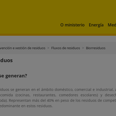
O ministerio
Energía
Med
vención e xestión de residuos
Fluxos de residuos
Biorresiduos
iduos
se generan?
siduos se generan en el ámbito doméstico, comercial e industrial
comida (cocinas, restaurantes, comedores escolares) y desecho
oda). Representan más del 40% en peso de los residuos de compete
redominante en estos residuos.