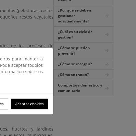
imentos (peladuras, restos
¿Por qué se deben
gestionar
equeños restos vegetales
adecuadamente?
¿Cuál es su ciclo de
gestión?
vados de los procesos de
¿Cómo se pueden
ón es similar a la de los
prevenir?
rtes no comercializables,
ceiros para manter a
¿Cómo se recogen?
 Pode aceptar tódolos
 información sobre os
¿Cómo se tratan?
Compostaje doméstico y
limentación (fruterías,
comunitario
eneran residuos orgánicos
ndidos y por alimentos en
es
Aceptar cookies
ues, huertos y jardines
s y eventos municipales,