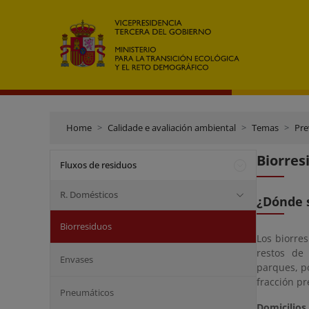
Home
Calidade e avaliación ambiental
Temas
Pre
Biorres
Fluxos de residuos
R. Domésticos
¿Dónde 
Biorresiduos
Los biorre
restos de 
Envases
parques, p
fracción p
Pneumáticos
Domicilios