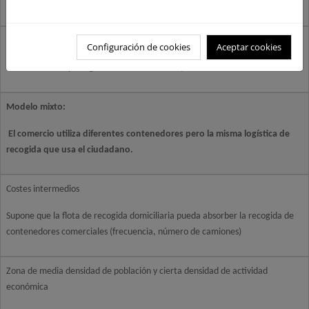
(contenerización y frecuencia)
Zonas con baja densidad de actividad económica
Configuración de cookies
Aceptar cookies
Actividades con poca generación de residuos (similares a los de los domicilios)
Modelo mixto:
El comercio utiliza diferentes contenedores pero la misma logística de
recogida que usa el ciudadano.
Costes intermedios
Supone que la flota de recogida domiciliaria pueda absorber la recogida de
contenedores comerciales (frecuencia, número de camiones)
Zona de media densidad de población y cierta densidad de actividad
económica