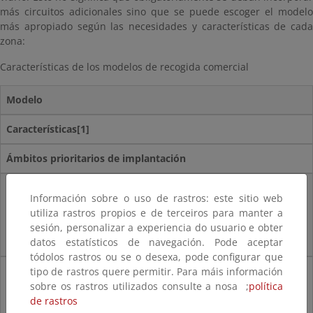
más circuitos adicionales sino que se puede escoger el modelo
más apropiado según las necesidades y características de cada
zona:
Características de los modelos de recogida comercial
Modelo
Características[1]
Ámbitos prioritarios de implantación
Modelo integrado:
Información sobre o uso de rastros: este sitio web
utiliza rastros propios e de terceiros para manter a
El comercio utiliza los mismos contenedores y logística de recogida que
sesión, personalizar a experiencia do usuario e obter
usa el ciudadano.
datos estatísticos de navegación. Pode aceptar
tódolos rastros ou se o desexa, pode configurar que
tipo de rastros quere permitir. Para máis información
Costes bajos
sobre os rastros utilizados consulte a nosa ;
política
Supone que el servicio domiciliario pueda absorber estos flujos
de rastros