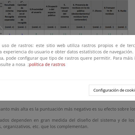
 uso de rastros: este sitio web utiliza rastros propios e de ter
 a experiencia do usuario e obter datos estatísticos de navegación.
xa, pode configurar que tipo de rastros quere permitir. Para máis
nsulte a nosa ;
política de rastros
Configuración de cooki
cuanto más alta es la puntuación más positivo es su efecto sobre l
cuanto más alta es la puntuación más negativo es su efecto sobre 
tados dependen en gran medida del diseño del sistema y de los
, organizativos, etc. que los complementan.