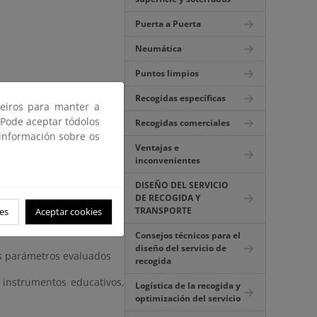
Puerta a Puerta
Neumática
Puntos limpios
Recogidas específicas
ceiros para manter a
 Pode aceptar tódolos
Recogidas comerciales
 información sobre os
Ventajas e
inconvenientes
DISEÑO DEL SERVICIO
DE RECOGIDA Y
TRANSPORTE
es
Aceptar cookies
os parámetros evaluados
Consejos técnicos para el
diseño del servicio de
los parámetros evaluados
recogida
 instrumentos educativos,
Logística de la recogida y
optimización del servicio