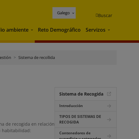
Galego
Buscar
io ambiente
Reto Demográfico
Servizos
Medio ambiente
Servizos
estión
Sistema de recollida
Sistema de Recogida
Introducción
TIPOS DE SISTEMAS DE
RECOGIDA
ma de recogida en relación
u habitabilidad:
Contenedores de
superficie y soterrados