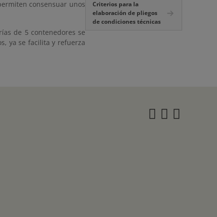
 permiten consensuar unos
Criterios para la
elaboración de pliegos
de condiciones técnicas
rías de 5 contenedores se
 ya se facilita y refuerza
Instagra
Twitter
Face