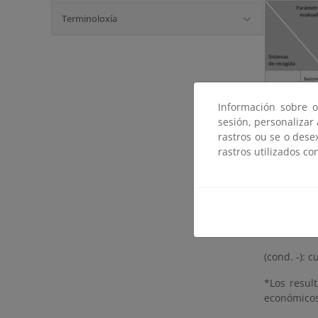
Terminoloxía
Información sobre o
sesión, personalizar
rastros ou se o dese
rastros utilizados co
(cond. +): 
(cond. -): 
*Los resul
económicos