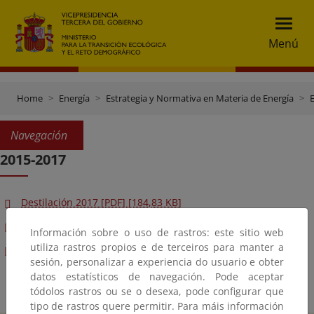
Menú
Home
Energía
Estrategia y Normativa en Materia de Energía
E
Navegación
2015-2017
Destilación 2017 [PDF] [184,83 KB]
Destilación 2016 [PDF] [162 KB]
Información sobre o uso de rastros: este sitio web
utiliza rastros propios e de terceiros para manter a
Destilación 2015 [PDF] [315,56 KB]
sesión, personalizar a experiencia do usuario e obter
datos estatísticos de navegación. Pode aceptar
tódolos rastros ou se o desexa, pode configurar que
tipo de rastros quere permitir. Para máis información