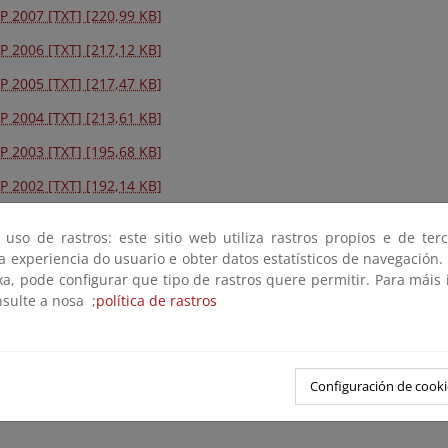
P 2007 [TXT] [220,99 KB]
P 2006 [TXT] [217,12 KB]
P 2005 [TXT] [217,47 KB]
P 2004 [TXT] [213,61 KB]
P 2003 [TXT] [195,68 KB]
P 2002 [TXT] [192,14 KB]
P 2001 [TXT] [193,82 KB]
 uso de rastros: este sitio web utiliza rastros propios e de ter
P 2000 [TXT] [163,53 KB]
 a experiencia do usuario e obter datos estatísticos de navegación.
xa, pode configurar que tipo de rastros quere permitir. Para máis
nsulte a nosa ;
política de rastros
Configuración de cooki