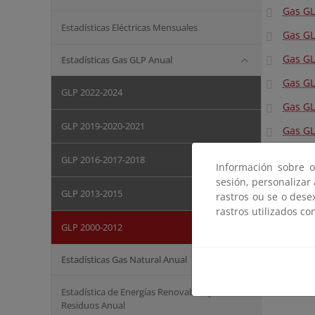
Gas GL
Estadísticas Eléctricas Mensuales
Gas GL
Gas GL
Estadísticas Gas GLP Anual
Gas GL
GLP 2022-2024
Gas GL
GLP 2019-2020-2021
Gas GL
Gas GL
GLP 2016-2017-2018
Información sobre o
Gas GL
sesión, personalizar
GLP 2013-2015
rastros ou se o dese
rastros utilizados co
GLP 2000-2012
Estadísticas Gas Natural Anual
Estadística de Energías Renovables y
Residuos Anual