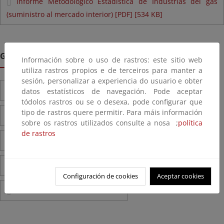
Informe Metodológico Estadística de Industrias del gas
(suministro al mercado interior) [PDF] [534 KB]
Gas GLP
Información sobre o uso de rastros: este sitio web
utiliza rastros propios e de terceiros para manter a
sesión, personalizar a experiencia do usuario e obter
Estadísticas anuales 2022-2024
datos estatísticos de navegación. Pode aceptar
tódolos rastros ou se o desexa, pode configurar que
tipo de rastros quere permitir. Para máis información
Estadísticas anuales 2019-2021
sobre os rastros utilizados consulte a nosa ;
política
de rastros
Estadísticas anuales 2016-2018
Estadísticas anuales 2013-2015
Configuración de cookies
Aceptar cookies
Estadísticas anuales 2000-2012