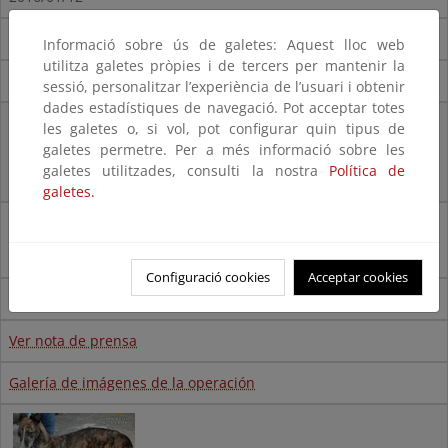
Ver nota de prensa
Informació sobre ús de galetes: Aquest lloc web
utilitza galetes pròpies i de tercers per mantenir la
Galería de imágenes de la operación
sessió, personalitzar l’experiència de l’usuari i obtenir
dades estadístiques de navegació. Pot acceptar totes
les galetes o, si vol, pot configurar quin tipus de
galetes permetre. Per a més informació sobre les
galetes utilitzades, consulti la nostra
Política de
galetes.
El SEPRONA de la Guardia Civil imputa a dos personas un
presunto delito de maltrato animal.
Configuració cookies
Acceptar cookies
2015/12/21
Ver nota de prensa
Galería de imágenes de la operación