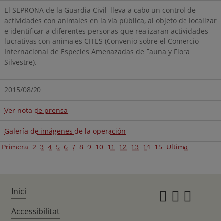
El SEPRONA de la Guardia Civil lleva a cabo un control de
actividades con animales en la vía pública, al objeto de localizar
e identificar a diferentes personas que realizaran actividades
lucrativas con animales CITES (Convenio sobre el Comercio
Internacional de Especies Amenazadas de Fauna y Flora
Silvestre).
2015/08/20
Ver nota de prensa
Galería de imágenes de la operación
Primera
2
3
4
5
6
7
8
9
10
11
12
13
14
15
Ultima
Inici
Instagr
Twitte
Fac
Accessibilitat