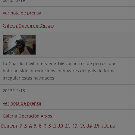
2013/12/19
Ver nota de prensa
Galeria Operación Opson
La Guardia Civil interviene 146 cachorros de perros, que
habrían sido introducidos en hogares del país de forma
irregular estas navidades
2013/12/18
Ver nota de prensa
Galeria Operación Argos
Primera
2
3
4
5
6
7
8
9
10
11
12
13
14
15
Ultima