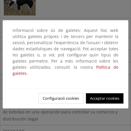
La Guardia Civil detiene 6 personas por el robo de 34 perros de
Informació sobre ús de galetes: Aquest lloc web
raza galgo español
utilitza galetes pròpies i de tercers per mantenir la
sessió, personalitzar l’experiència de l’usuari i obtenir
2013/12/20
dades estadístiques de navegació. Pot acceptar totes
les galetes o, si vol, pot configurar quin tipus de
Ver nota de prensa
galetes permetre. Per a més informació sobre les
galetes utilitzades, consulti la nostra
Política de
Galeria Operación Batuta
galetes.
Configuració cookies
Acceptar cookies
La Guardia Civil inmoviliza más de 500 t de alimentos y 400.000
de bebidas en una operación para controlar su comercio y
distribución ilegal