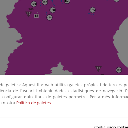
e galetes: Aquest lloc web utilitza galetes pròpies i de tercers p
riència de l’usuari i obtenir dades estadístiques de navegació. P
ot configurar quin tipus de galetes permetre. Per a més informa
la nostra
Política de galetes.
s Naturales Subterráneas
Configuració cookie