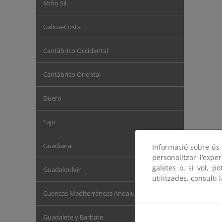
Miño Sil
Galicia-Costa
Cantábrico Occidental
Cantábrico Oriental
Duero
Tajo
Guadiana
Informació sobre ús d
personalitzar l’expe
galetes o, si vol, p
Guadalquivir
utilitzades, consulti 
Cuencas Mediterráneas Andaluzas
Reserva
Guadalete y Barbate