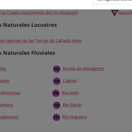
 la Coveta (nacimiento del río Vinalopó)
Nacimi
s Naturales Lacustres
jo lagunar de las Torcas de Cañada Hoyo
 Naturales Fluviales
nia
Arroyo de Almagrero
jares
Cabriel
llahermosa
Río Jalón
lfambra
Río Ebrón
adalaviar
Río Noguera