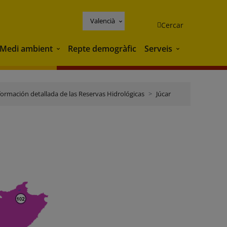
Valencià
Cercar
Medi ambient
Repte demogràfic
Serveis
Medi ambient
Serveis
formación detallada de las Reservas Hidrológicas
Júcar