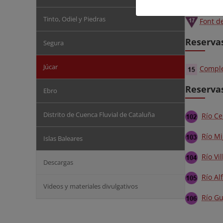
Tinto, Odiel y Piedras
Font de
Reserva
Segura
Júcar
Comple
Reservas
Ebro
Distrito de Cuenca Fluvial de Cataluña
Río Ce
Río Mi
Islas Baleares
Río Vi
Descargas
Río A
Videos y materiales divulgativos
Río Gu