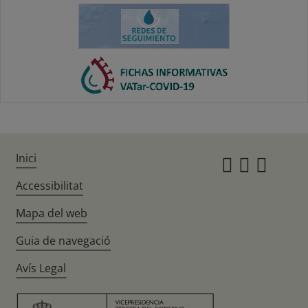
Inici
Instagr
Twitte
Fac
Accessibilitat
Mapa del web
Guia de navegació
Avís Legal