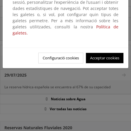
sessió, personalitzar l’experiència de l’usuari i obtenir
dades estadístiques de navegació. Pot acceptar totes
Destacados
les galetes o, si vol, pot configurar quin tipus de
galetes permetre. Per a més informació sobre les
Real Decreto subvenciones adaptación riesgos inundación
galetes utilitzades, consulti la nostra
Política de
galetes.
Inf. Pública RD medidas gestión riesgo inundación
05/08/2025
Configuració cookies
Acceptar cookies
La reserva hídrica española se encuentra al 65,8% de su capacidad
29/07/2025
La reserva hídrica española se encuentra al 67% de su capacidad
Noticias sobre Agua
Ver todas las noticias
Reservas Naturales Fluviales 2020