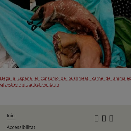
Llega a España el consumo de bushmeat, carne de animales
silvestres sin control sanitario
Inici
Instagr
Twitte
Fac
Accessibilitat