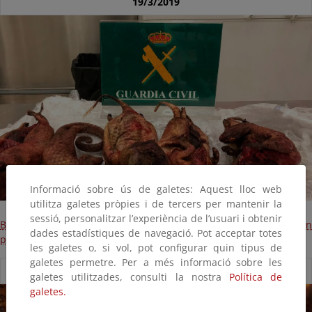
19/3/2019
Informació sobre ús de galetes: Aquest lloc web
utilitza galetes pròpies i de tercers per mantenir la
sessió, personalitzar l’experiència de l’usuari i obtenir
Bushmeat en Barajas: se encuentran 4 puercoespines y un
dades estadístiques de navegació. Pot acceptar totes
pangolín en una maleta
les galetes o, si vol, pot configurar quin tipus de
galetes permetre. Per a més informació sobre les
03/03/2019
galetes utilitzades, consulti la nostra
Política de
galetes.