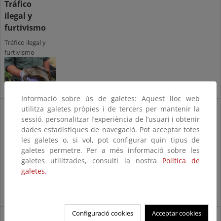
Tráfico
ilegal y
furtivismo
Tráfico ilegal y
furtivismo
Informació sobre ús de galetes: Aquest lloc web
Madera legal y productos
utilitza galetes pròpies i de tercers per mantenir la
sessió, personalitzar l’experiència de l’usuari i obtenir
libres deforestación
dades estadístiques de navegació. Pot acceptar totes
Madera legal y productos libres de
les galetes o, si vol, pot configurar quin tipus de
deforestación
galetes permetre. Per a més informació sobre les
galetes utilitzades, consulti la nostra
Política de
galetes.
Configuració cookies
Acceptar cookies
CITES