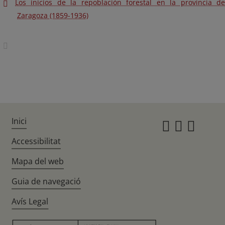
Los inicios de la repoblación forestal en la provincia de
Zaragoza (1859-1936)
Inici
Instagr
Twitte
Fac
Accessibilitat
Mapa del web
Guia de navegació
Avís Legal