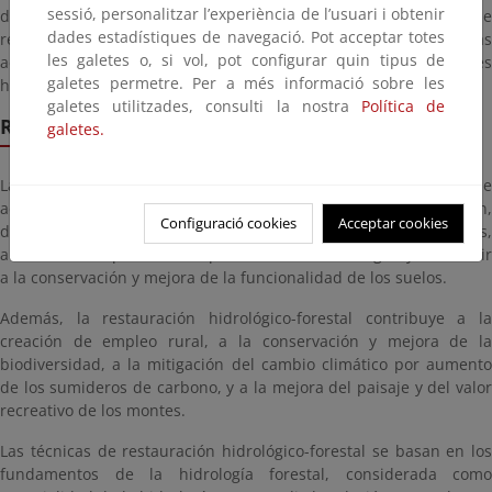
sessió, personalitzar l’experiència de l’usuari i obtenir
degradadas Se estima en 5 millones de hectáreas la superficie
dades estadístiques de navegació. Pot acceptar totes
repoblada en los 150 años transcurridos desde el inicio de las
les galetes o, si vol, pot configurar quin tipus de
actuaciones (un 10% del territorio nacional), el 75 % de las cuales
galetes permetre. Per a més informació sobre les
han tenido un objetivo eminentemente protector.
galetes utilitzades, consulti la nostra
Política de
Restauración Forestal
galetes.
La restauración hidrológico-forestal comprende el conjunto de
actuaciones necesarias para proteger el suelo frente a la erosión,
Configuració cookies
Acceptar cookies
defender el territorio frente a la sequía y las inundaciones,
aumentar la capacidad de aprovisionamiento de agua y contribuir
a la conservación y mejora de la funcionalidad de los suelos.
Además, la restauración hidrológico-forestal contribuye a la
creación de empleo rural, a la conservación y mejora de la
biodiversidad, a la mitigación del cambio climático por aumento
de los sumideros de carbono, y a la mejora del paisaje y del valor
recreativo de los montes.
Las técnicas de restauración hidrológico-forestal se basan en los
fundamentos de la hidrología forestal, considerada como