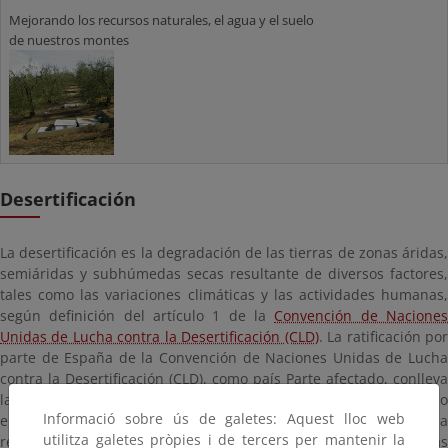
Mejorando los recursos naturales, el agua y el suelo
de nuestros montes
Desertificación
La desertificación es la degradación de las tierras de zonas áridas,
semiáridas y subhúmedas secas resultante de diversos factores,
tales como las variaciones climáticas y las actividades humanas,
según definición del artículo 1 de la
Convención de Nacione
Unidas de Lucha contra la Desertificación (CLD)
. La ratificación po
parte de España de la Convención de Naciones Unidas de Lucha
contra la Desertificación (CLD), como país Parte afectado, conlleva
la preparación de un Programa de Acción Nacional como
Informació sobre ús de galetes: Aquest lloc web
elemento central para luchar contra la desertificación. España ha
utilitza galetes pròpies i de tercers per mantenir la
realizado una ingente tarea de repoblación forestal de tierras