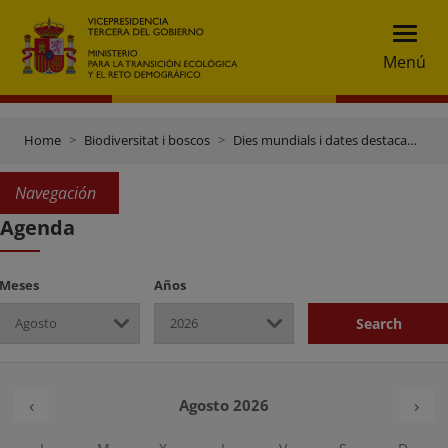
Menú
Home
Biodiversitat i boscos
Dies mundials i dates destacades
Navegación
Agenda
Meses
Años
Search
Anterior
Sig
‹
›
Agosto 2026