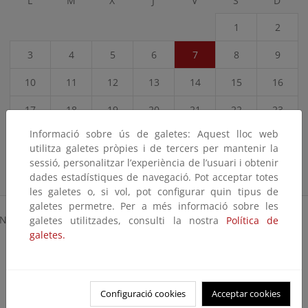
L
M
X
J
V
S
D
1
2
3
4
5
6
7
8
9
10
11
12
13
14
15
16
17
18
19
20
21
22
23
Informació sobre ús de galetes: Aquest lloc web
24
25
26
27
28
29
30
utilitza galetes pròpies i de tercers per mantenir la
sessió, personalitzar l’experiència de l’usuari i obtenir
31
dades estadístiques de navegació. Pot acceptar totes
les galetes o, si vol, pot configurar quin tipus de
galetes permetre. Per a més informació sobre les
No hay resultados para la fecha seleccionada
galetes utilitzades, consulti la nostra
Política de
galetes.
Configuració cookies
Acceptar cookies