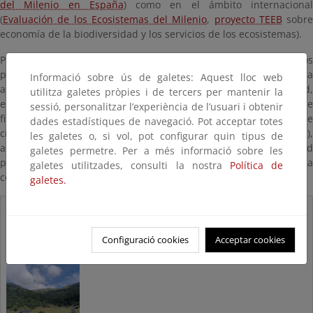
del Milenio en España
) como en el ámbito internacional
(
Evaluación de los Ecosistemas del Milenio
,
proyecto TEEB
sobre
economía de la biodiversidad y los servicios de los ecosistemas).
Por otra parte, resulta fundamental movilizar los recursos
provenientes de todas las fuentes, públicas y privadas, para
Informació sobre ús de galetes: Aquest lloc web
alcanzar los objetivos de conservación de la biodiversidad,
utilitza galetes pròpies i de tercers per mantenir la
estudiando y fomentando el desarrollo de nuevos mecanismos de
sessió, personalitzar l’experiència de l’usuari i obtenir
financiación. En este contexto, por ejemplo, los esquemas de
dades estadístiques de navegació. Pot acceptar totes
créditos de naturaleza (o créditos de biodiversidad),
les galetes o, si vol, pot configurar quin tipus de
adecuadamente diseñados, pueden constituir una oportunidad
galetes permetre. Per a més informació sobre les
para la generación de inversión y financiación privada para la
galetes utilitzades, consulti la nostra
Política de
conservación y restauración de la naturaleza.
galetes.
Créditos
de la
Configuració cookies
Acceptar cookies
Naturaleza