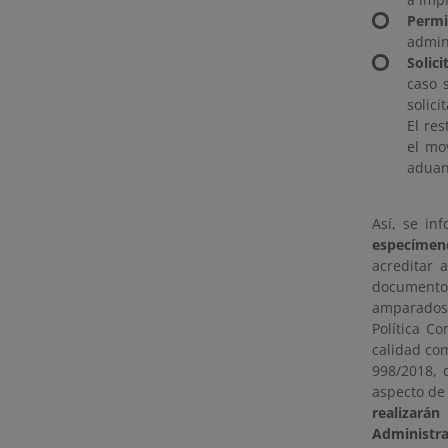
Permi
admini
Solic
caso 
solici
El res
el mo
aduan
Así, se in
especímen
acreditar 
documentos
amparados 
Política C
calidad com
998/2018, 
aspecto de
realizará
Administra