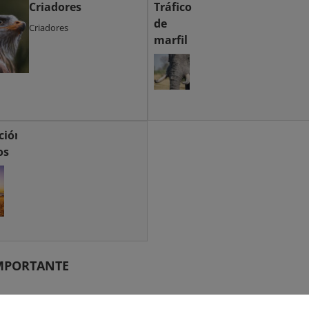
Criadores
Tráfico
de
Criadores
marfil
ción
os
IMPORTANTE
 del MITECO en relación con la entrada en vigor del Real Decreto 