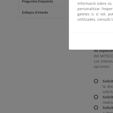
Preguntes freqüents
medidas de 
Informació sobre ús d
en Washingt
personalitzar l’expe
Enllaços d'interés
galetes o, si vol, p
Reparto de
utilitzades, consulti 
El MITECO 
designa a
administra
Silvestres 
de especí
del MITECO
Los intere
opciones:
Solici
la do
solici
Solic
realiz
Solic
a imp