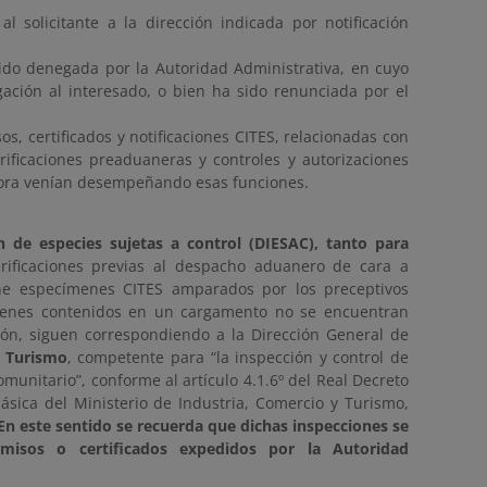
 solicitante a la dirección indicada por notificación
sido denegada por la Autoridad Administrativa, en cuyo
egación al interesado, o bien ha sido renunciada por el
os, certificados y notificaciones CITES, relacionadas con
ificaciones preaduaneras y controles y autorizaciones
ora venían desempeñando esas funciones.
 de especies sujetas a control (DIESAC), tanto para
erificaciones previas al despacho aduanero de cara a
ene especímenes CITES amparados por los preceptivos
ímenes contenidos en un cargamento no se encuentran
ón, siguen correspondiendo a la Dirección General de
y Turismo
, competente para “la inspección y control de
munitario”, conforme al artículo 4.1.6º del Real Decreto
ásica del Ministerio de Industria, Comercio y Turismo,
En este sentido se recuerda que dichas inspecciones se
rmisos o certificados expedidos por la Autoridad