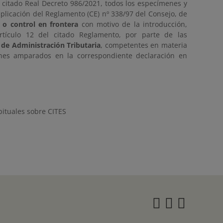
 citado Real Decreto 986/2021, todos los especímenes y
aplicación del Reglamento (CE) nº 338/97 del Consejo, de
n o control en frontera
con motivo de la introducción,
artículo 12 del citado Reglamento, por parte de las
 de Administración Tributaria
, competentes en materia
enes amparados en la correspondiente declaración en
bituales sobre CITES
Instagra
Twitter
Face