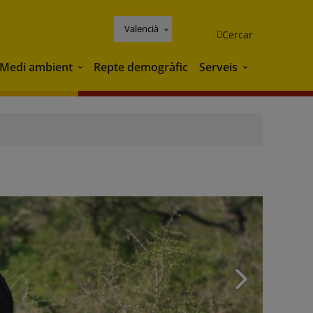
Valencià
Cercar
Medi ambient
Repte demogràfic
Serveis
Medi ambient
Serveis