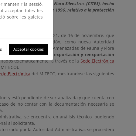
es Amenazadas de Fauna y Flora Silvestres (CITES), hecho
er mantenir la sessió,
sejo, de 9 de diciembre de 1996, relativo a la protección
ot acceptar totes les
ció sobre les galetes
ro del Real Decreto 986/2021, de 16 de noviembre, que
d, Bosques y Desertificación, como nueva Autoridad
 Internacional de Especies Amenazadas de Fauna y Flora
s
Acceptar cookies
ficaciones de importación, exportación y reexportación
itados telemáticamente, a través de la
Sede Electrónica
 MITECO).
ede Electrónica
del MITECO, mostrándose las siguientes
itud y está pendiente de ser analizada y que cuenta con
caso de no contar con la documentación necesaria se
a.
nistrativa, se encuentra en análisis técnico, pudiendo
al al solicitante.
utorizado por la Autoridad Administrativa, se procederá