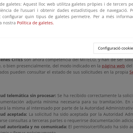
aplicación del Convenio sobre el Comercio Internacional de Especi
e galetes: Aquest lloc web utilitza galetes pròpies i de tercers p
on el 3 de marzo de 1973, y del Reglamento (CE) n.º 338/97, del Con
riència de l’usuari i obtenir dades estadístiques de navegació. P
ot configurar quin tipus de galetes permetre. Per a més informa
 competencias
la nostra
Política de galetes.
informa que, a raíz de la entrada en vigor, el pasado 2 de ene
l
MITECO
, a través de su Dirección General de Biodiversida
tiva y órgano de gestión principal del Convenio sobre el Comercio
Configuració cookie
(CITES), la tramitación y emisión de
permisos, certificados y noti
menes CITES
son ahora competencia del MITECO, y han de ser solic
, o bien presencialmente, del modo indicado en la
página web
del
sados pueden consultar el estado de sus solicitudes en la propia
S
tud telemática sin procesar:
Se ha recibido correctamente la solic
cumentación adjunta mínima necesaria para su tramitación. En 
tará la misma al interesado por parte de la Autoridad Administrativ
itud aceptada:
La solicitud ha sido aceptada por la Autoridad Admi
arse consultas a terceras partes o requerirse documentación adicion
itud autorizada y no comunicada:
El permiso/certificado ha sido a
rimir y firmar próximamente.