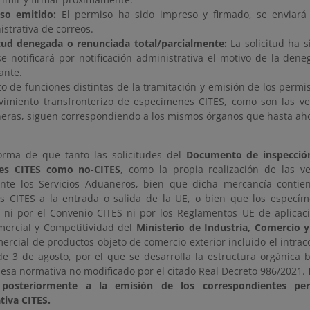
so emitido:
El permiso ha sido impreso y firmado, se enviará al
strativa de correos.
itud denegada o renunciada total/parcialmente:
La solicitud ha 
se notificará por notificación administrativa el motivo de la den
tante.
to de funciones distintas de la tramitación y emisión de los permis
vimiento transfronterizo de especímenes CITES, como son las ver
eras, siguen correspondiendo a los mismos órganos que hasta ah
forma de que tanto las solicitudes del
Documento de inspección
es CITES como no-CITES
, como la propia realización de las v
ante los Servicios Aduaneros, bien que dicha mercancía conti
 CITES a la entrada o salida de la UE, o bien que los espec
ni por el Convenio CITES ni por los Reglamentos UE de aplicaci
omercial y Competitividad del
Ministerio de Industria, Comercio 
ercial de productos objeto de comercio exterior incluido el intraco
de 3 de agosto, por el que se desarrolla la estructura orgánica b
 esa normativa no modificado por el citado Real Decreto 986/2021.
n posteriormente a la emisión de los correspondientes pe
tiva CITES.