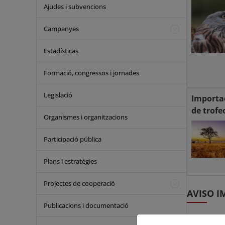
Ajudes i subvencions
Campanyes
Estadísticas
Formació, congressos i jornades
Legislació
Importa
de trofe
Organismes i organitzacions
Participació pública
Plans i estratègies
Projectes de cooperació
AVISO 
Publicacions i documentació
Comunicado