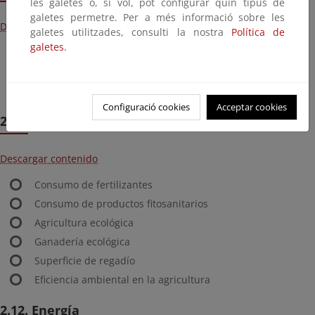
les galetes o, si vol, pot configurar quin tipus de
galetes permetre. Per a més informació sobre les
Descargar contenido
galetes utilitzades, consulti la nostra
Política de
galetes.
Generación de residuos municipales
Tratamiento de residuos municipales
Reciclaje y valorización de residuos de envases
Configuració cookies
Acceptar cookies
2.11 Agricultura
Descargar contenido
Consumo de fertilizantes
Consumo de productos fitosanitarios
Agricultura ecológica
Ganadería ecológica
Superficie de regadío
Eficiencia ambiental en la agricultura
2.12. Energía