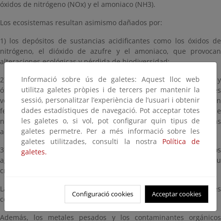
óxidos de nitrógeno (NOx) y el amoniaco (NH3).
Los ecosistemas resultan asimismo dañados por:
1) los depósitos de sustancias acidificantes como los óxidos de
nitrógeno, el dióxido de azufre y el amoniaco, que provocan
alteraciones ecológicas y pérdida de biodiversidad;
Informació sobre ús de galetes: Aquest lloc web
2) el exceso de nutrientes de nitrógeno en forma de amoniaco y
utilitza galetes pròpies i de tercers per mantenir la
óxidos de nitrógeno, que pueden perturbar a las comunidades
sessió, personalitzar l’experiència de l’usuari i obtenir
vegetales y filtrarse a las aguas dulces, lo que provoca un
dades estadístiques de navegació. Pot acceptar totes
fenómeno denominado “Eutrofización” generado por un exceso de
les galetes o, si vol, pot configurar quin tipus de
nutrientes que genera una alteración de los ecosistemas
galetes permetre. Per a més informació sobre les
acuáticos, y una pérdida de su biodiversidad;
galetes utilitzades, consulti la nostra
Política de
3) el ozono troposférico, que ocasiona daños físicos a los cultivos
galetes.
agrícolas, los bosques y las plantas, además de frenar su
crecimiento.
La contaminación atmosférica también deteriora los materiales
Configuració cookies
Acceptar cookies
con la consiguiente degradación de edificios y monumentos.
Además, los metales pesados y los contaminantes orgánicos