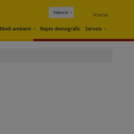
Valencià
Cercar
Medi ambient
Repte demogràfic
Serveis
Medi ambient
Serveis