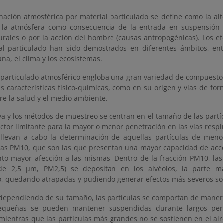
nación atmosférica por material particulado se define como la al
 la atmósfera como consecuencia de la entrada en suspensión d
urales o por la acción del hombre (causas antropogénicas). Los e
al particulado han sido demostrados en diferentes ámbitos, ent
a, el clima y los ecosistemas.
l particulado atmosférico engloba una gran variedad de compuest
s características físico-químicas, como en su origen y vías de for
re la salud y el medio ambiente.
a y los métodos de muestreo se centran en el tamaño de las partícu
actor limitante para la mayor o menor penetración en las vías respira
 llevan a cabo la determinación de aquellas partículas de men
s PM10, que son las que presentan una mayor capacidad de acceso
anto mayor afección a las mismas. Dentro de la fracción PM10, la
de 2,5 µm, PM2,5) se depositan en los alvéolos, la parte m
io, quedando atrapadas y pudiendo generar efectos más severos sob
dependiendo de su tamaño, las partículas se comportan de manera 
equeñas se pueden mantener suspendidas durante largos perio
 mientras que las partículas más grandes no se sostienen en el a