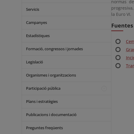
normas de
progresiva,
Servicis
la Euro VI.
Campanyes
Fuentes 
Estadístiques
Cem
Formació, congressos i jornades
Gra
Inc
Legislació
Tra
Organismes i organitzacions
Participació pública
Plans i estratègies
Publicacions i documentació
Preguntes freqüents