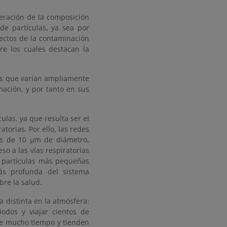
teración de la composición
e partículas, ya sea por
fectos de la contaminación
re los cuales destacan la
os que varían ampliamente
mación, y por tanto en sus
las, ya que resulta ser el
torias. Por ello, las redes
os de 10 µm de diámetro,
 a las vías respiratorias
s partículas más pequeñas
ás profunda del sistema
re la salud.
distinta en la atmósfera:
dos y viajar cientos de
ire mucho tiempo y tienden