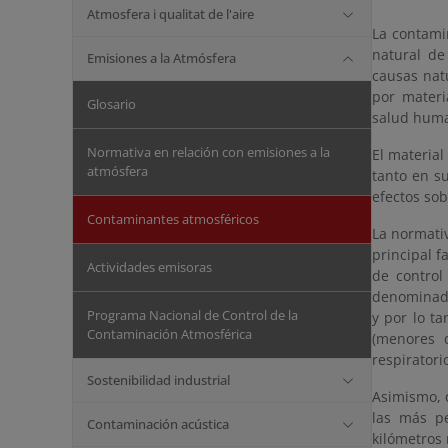
Atmosfera i qualitat de l'aire
La contami
natural de
Emisiones a la Atmósfera
causas nat
por materi
Glosario
salud human
Normativa en relación con emisiones a la
El materia
atmósfera
tanto en su
efectos sob
Contaminantes atmosféricos
La normativ
principal f
Actividades emisoras
de control
denominada
Programa Nacional de Control de la
y por lo t
Contaminación Atmosférica
(menores 
respirator
Sostenibilidad industrial
Asimismo, 
las más p
Contaminación acústica
kilómetros