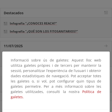
Destacados
Infografía "¿CONOCES REACH?"
Infografía "¿QUÉ SON LOS FITOSANITARIOS?"
11/07/2025
La vicepresidenta Sara Aagesen anuncia una inversión de 32 millones de
Informació sobre ús de galetes: Aquest lloc web
euros para restaurar bosques en decaimiento
utilitza galetes pròpies i de tercers per mantenir la
sessió, personalitzar l’experiència de l’usuari i obtenir
31/01/2023
dades estadístiques de navegació. Pot acceptar totes
les galetes o, si vol, pot configurar quin tipus de
El MITECO evalúa todos los expedientes de renovables de su competencia
que debían obtener la Declaración Ambiental antes del 25 de enero
galetes permetre. Per a més informació sobre les
galetes utilitzades, consulti la nostra
Política de
Noticias sobre Calidad y evaluación ambiental
galetes.
Ver todas las noticias